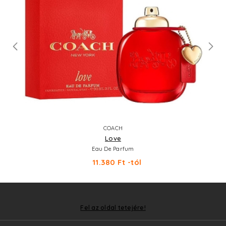
COACH
Love
Eau De Parfum
11.380 Ft -tól
Fel az oldal tetejére!