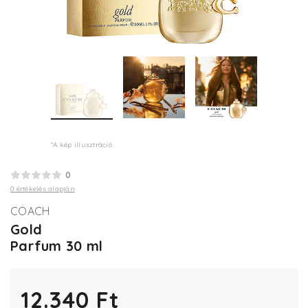
*A kép illusztráció
0
0 értékelés alapján
COACH
Gold
Parfum 30 ml
12.340 Ft