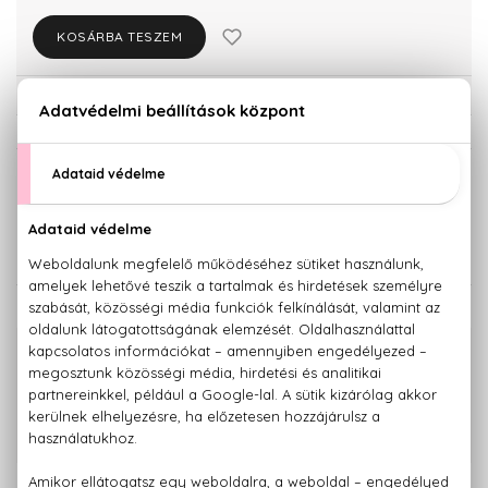
KOSÁRBA TESZEM
Törzsvásárlóknak csak:
11.723 Ft
KISZERELÉS KIVÁLASZTÁSA
30 ml
50 ml
12.340 Ft
15.790 Ft
KAPCSOLÓDÓ TERMÉKEK
100% eredeti termékek,
14 napos visszaküldési garanciával
+36 20
Kérdésed van, elakadtál? Hívd ügyfélszolgálatunkat:
779 1926