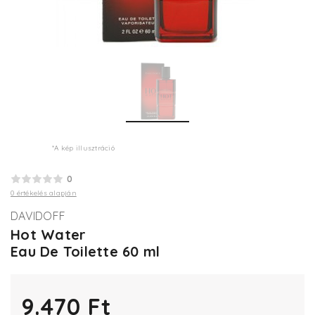
*A kép illusztráció
0
0 értékelés alapján
DAVIDOFF
Hot Water
Eau De Toilette 60 ml
9.470 Ft