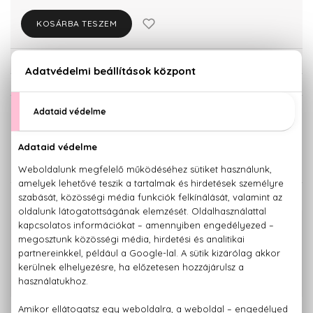
KOSÁRBA TESZEM
Törzsvásárlóknak csak:
8.997 Ft
KISZERELÉS KIVÁLASZTÁSA
110 ml
60 ml
8.170 Ft
9.470 Ft
KAPCSOLÓDÓ TERMÉKEK
100% eredeti termékek,
14 napos visszaküldési garanciával
+36 20
Kérdésed van, elakadtál? Hívd ügyfélszolgálatunkat:
779 1926