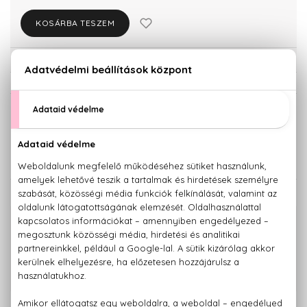
KOSÁRBA TESZEM
Törzsvásárlóknak csak:
16.739 Ft
KISZERELÉS KIVÁLASZTÁSA
Teszter 75 ml
125 ml
13.190 Ft
17.620 Ft
KAPCSOLÓDÓ TERMÉKEK
100% eredeti termékek,
14 napos visszaküldési garanciával
+36 20
Kérdésed van, elakadtál? Hívd ügyfélszolgálatunkat:
779 1926