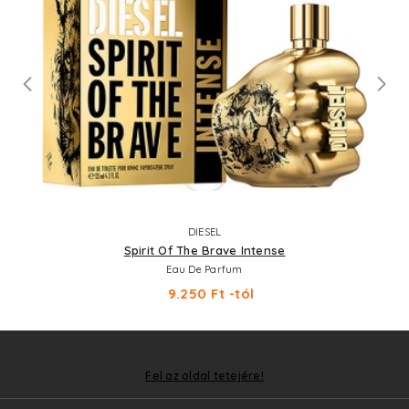
DIESEL
Spirit Of The Brave Intense
Eau De Parfum
9.250 Ft -tól
Fel az oldal tetejére!