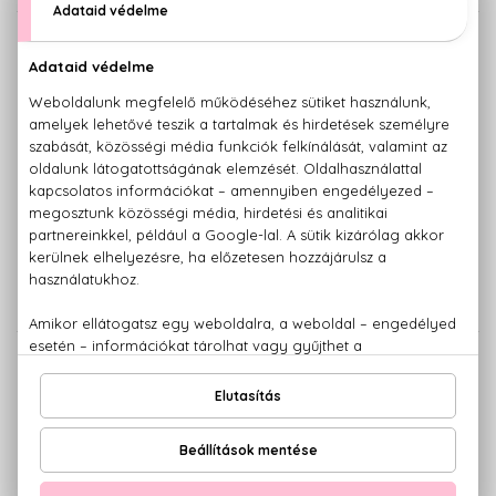
DIESEL
DIESEL
Loverdose
Only The Brave
L'Eau De Toilette
Eau De Toilette
14.500 Ft -tól
13.190 Ft -tól