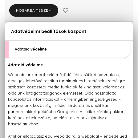
KOSÁRBA TESZEM
Törzsvásárlóknak csak:
30.657 Ft
KISZERELÉS KIVÁLASZTÁSA
Teszter 100 ml
32.270 Ft
KAPCSOLÓDÓ TERMÉKEK
100% eredeti termékek,
14 napos visszaküldési garanciával
+36 20
Kérdésed van, elakadtál? Hívd ügyfélszolgálatunkat:
779 1926