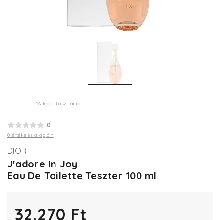
*A kép illusztráció
0
0 értékelés alapján
DIOR
J'adore In Joy
Eau De Toilette Teszter 100 ml
32.270 Ft