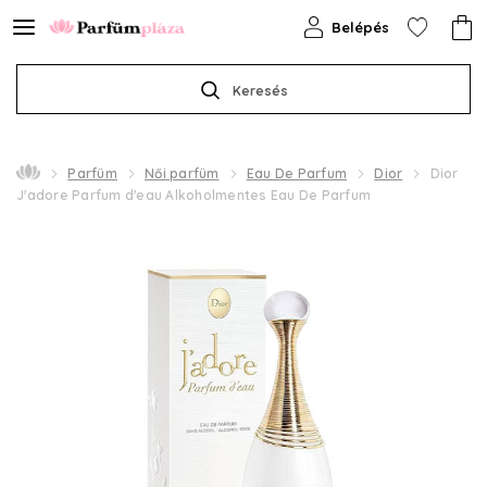
Belépés
Keresés
Parfüm
Női parfüm
Eau De Parfum
Dior
Dior
J'adore Parfum d'eau Alkoholmentes Eau De Parfum