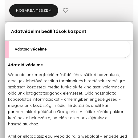
KOSÁRBA TESZEM
Törzsvásárlóknak csak:
35.568 Ft
KISZERELÉS KIVÁLASZTÁSA
Teszter 100 ml
50 ml
33.590 Ft
37.440 Ft
KAPCSOLÓDÓ TERMÉKEK
100% eredeti termékek,
14 napos visszaküldési garanciával
+36 20
Kérdésed van, elakadtál? Hívd ügyfélszolgálatunkat:
779 1926