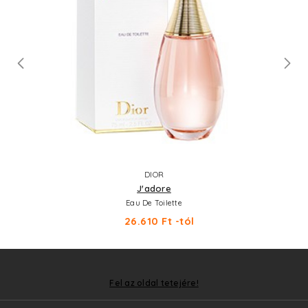
DIOR
J'adore
Eau De Toilette
26.610 Ft -tól
Fel az oldal tetejére!