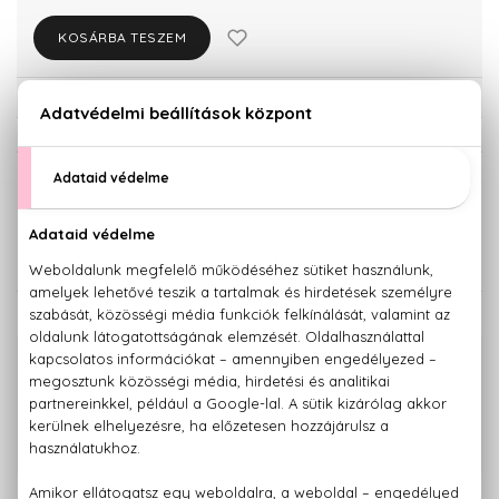
KOSÁRBA TESZEM
Törzsvásárlóknak csak:
35.568 Ft
KISZERELÉS KIVÁLASZTÁSA
Teszter 100 ml
50 ml
33.590 Ft
37.440 Ft
KAPCSOLÓDÓ TERMÉKEK
100% eredeti termékek,
14 napos visszaküldési garanciával
+36 20
Kérdésed van, elakadtál? Hívd ügyfélszolgálatunkat:
779 1926