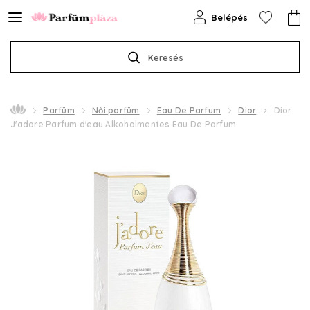
Belépés
Keresés
Parfüm
Női parfüm
Eau De Parfum
Dior
Dior
J'adore Parfum d'eau Alkoholmentes Eau De Parfum