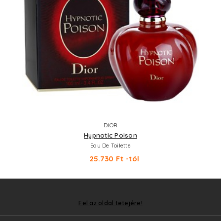
DIOR
Hypnotic Poison
Eau De Toilette
25.730 Ft -tól
Fel az oldal tetejére!