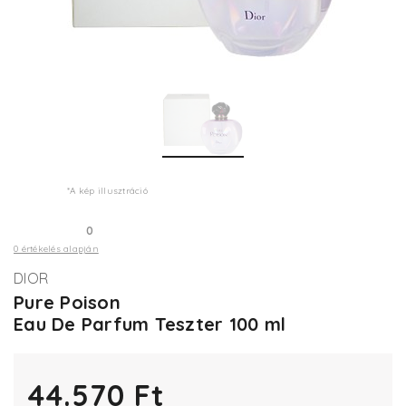
*A kép illusztráció
0
0 értékelés alapján
DIOR
Pure Poison
Eau De Parfum Teszter 100 ml
44.570 Ft