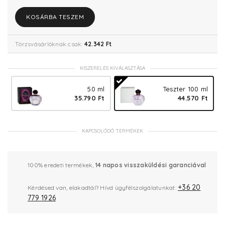
KOSÁRBA TESZEM
Törzsvásárlóknak csak:
42.342 Ft
KISZERELÉS KIVÁLASZTÁSA
50 ml
Teszter 100 ml
35.790 Ft
44.570 Ft
KAPCSOLÓDÓ TERMÉKEK
100% eredeti termékek,
14 napos visszaküldési garanciával
+36 20
Kérdésed van, elakadtál? Hívd ügyfélszolgálatunkat:
779 1926