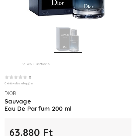
*A kép illusztráció
0
0 értékelés alapján
DIOR
Sauvage
Eau De Parfum 200 ml
63.880 Ft