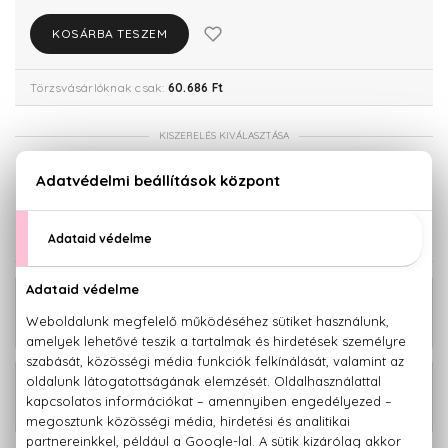
KOSÁRBA TESZEM
Törzsvásárlóknak csak:
60.686 Ft
KISZERELÉS KIVÁLASZTÁSA
200 ml
63.880 Ft
KAPCSOLÓDÓ TERMÉKEK
Sauvage Alkoholmentes deo stift 75
14.110 Ft
ml
39.960 Ft -
Sauvage Eau De Toilette
tól