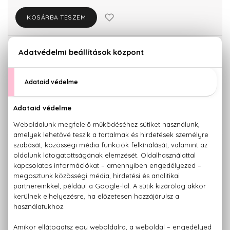
KOSÁRBA TESZEM
Törzsvásárlóknak csak:
17.765 Ft
KISZERELÉS KIVÁLASZTÁSA
Teszter 100 ml
100 ml
15.870 Ft
18.700 Ft
KAPCSOLÓDÓ TERMÉKEK
100% eredeti termékek,
14 napos visszaküldési garanciával
+36 20
Kérdésed van, elakadtál? Hívd ügyfélszolgálatunkat:
779 1926