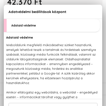
42.370 Ft
KOSÁRBA TESZEM
Törzsvásárlóknak csak:
40.252 Ft
KAPCSOLÓDÓ TERMÉKEK
100% eredeti termékek,
14 napos visszaküldési garanciával
+36 20
Kérdésed van, elakadtál? Hívd ügyfélszolgálatunkat:
779 1926
LEÍRÁS
ÉRTÉKELÉSEK (0)