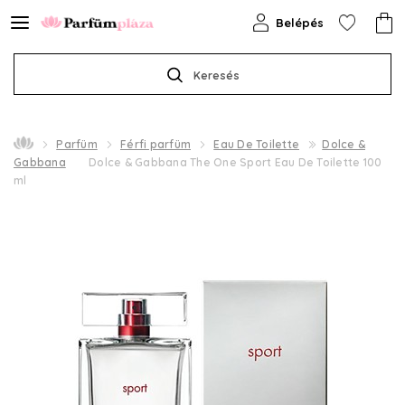
Belépés
Keresés
Parfüm
Férfi parfüm
Eau De Toilette
Dolce &
Gabbana
Dolce & Gabbana The One Sport Eau De Toilette 100
ml