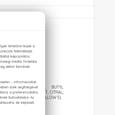
nse
(WATER), LIMONENE, BUTYL
MATE, GERANIOL, BHT, CITRAL,
VIOLET 2), CI 19140 (YELLOW 5)