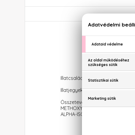
Do
Illatcsalád: Aromás-fás
Illatjegyek: Grapefruit, kardamom,
Összetevők: ALCOHOL, PA
METHOXYDIBENZOYLMETHANE, HY
ALPHA-ISOMETHYL IONONE, CITRON