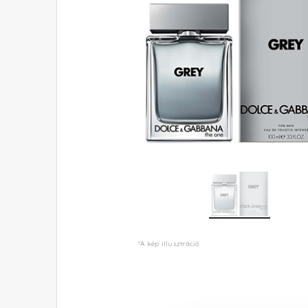
*A kép illusztráció