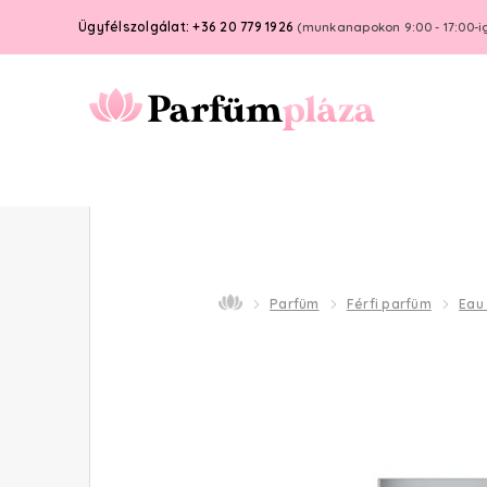
Ügyfélszolgálat: +36 20 779 1926
(munkanapokon 9:00 - 17:00-i
Parfüm
Férfi parfüm
Eau 