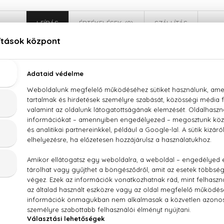
LEÍRÁS
ÉRTÉKELÉSEK (0)
SZÁLLÍTÁS
lce & Gabbana The One Grey Eau De Toilette Inte
 levendula, vetiver, dohánylevél, szürke fás jegyek
RFUM (FRAGRANCE), DIPROPYLENE GLYCOL, AQUA 
DROXYCITRONELLAL, LINALOOL, ETHYLHEXYL METHOXYCINNA
ELLOL, EUGENOL, FARNESOL, DISODIUM EDTA, CI 60730 (EXT. 