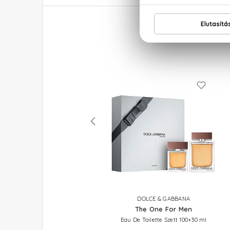
DOLCE & GABBANA
DOLCE & GABBANA
The One Gold For Men
The One For Men
Eau De Parfum Intense
Eau De Toilette Szett 100+30 ml