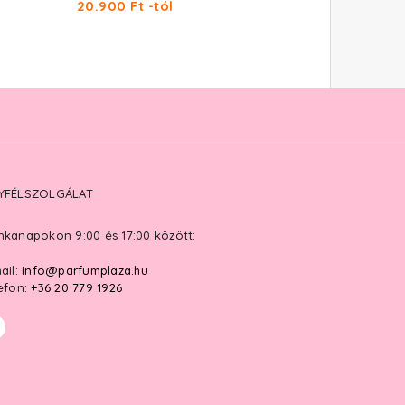
20.900 Ft -tól
14.990 Ft -tól
YFÉLSZOLGÁLAT
kanapokon 9:00 és 17:00 között:
ail:
info@parfumplaza.hu
efon:
+36 20 779 1926