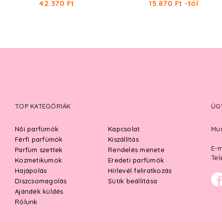
42.370 Ft
15.870 Ft -tól
TOP KATEGÓRIÁK
ÜG
Női parfümök
Kapcsolat
Mun
Férfi parfümök
Kiszállítás
E-m
Parfüm szettek
Rendelés menete
Tel
Kozmetikumok
Eredeti parfümök
Hajápolás
Hírlevél feliratkozás
Díszcsomagolás
Sütik beállítása
Ajándék küldés
Rólunk