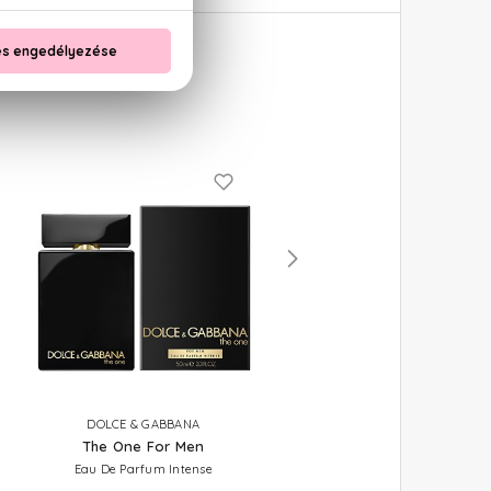
DOLCE & GABBANA
DOLCE & GABBANA
The One For Men
The One For Men
Eau De Parfum Intense
Eau De Toilette