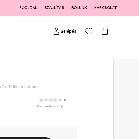
FŐOLDAL
SZÁLLÍTÁS
RÓLUNK
KAPCSOLAT
Belépés
De Toilette Intense
0
0 értékelés alapján