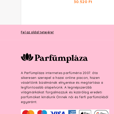
24.410 Ft -tól
30.520 Ft
Fel az oldal tetejére!
A Parfümpláza internetes parfüméria 2007. óta
sikeresen szerepel a hazai online piacon, hiszen
vásárlóink bizalmának elnyerése és megtartása a
legfontosabb alapelvünk. A legnépszerűbb
világmárkákat forgalmazzuk és kizárólag eredeti
parfümöket kínálunk Önnek női és férfi parfümökből
egyaránt.