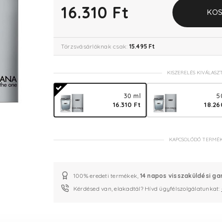
16.310 Ft
KOS
Törzsvásárlóknak csak:
15.495 Ft
KISZERELÉS KIVÁLASZ
30 ml
5
16.310 Ft
18.26
KAPCSOLÓDÓ TERMÉ
100% eredeti termékek,
14 napos visszaküldési ga
Kérdésed van, elakadtál? Hívd ügyfélszolgálatunkat: