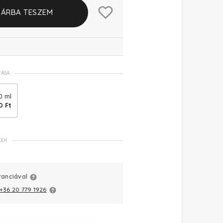
ÁRBA TESZEM
TÁSA
0 ml
0 Ft
KEK
ranciával
+36 20 779 1926