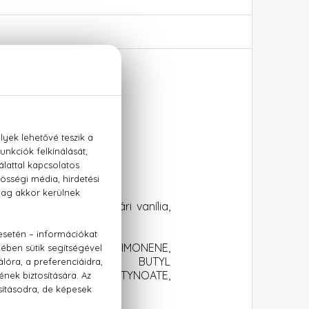
a, szantálfa, madagaszkári vanília,
METHOXYCINNAMATE, LIMONENE,
CYLATE, LINALOOL, BUTYL
 IONONE, METHYL 2-OCTYNOATE,