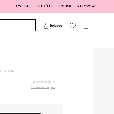
FŐOLDAL
SZÁLLÍTÁS
RÓLUNK
KAPCSOLAT
Belépés
 Toilette
0
0 értékelés alapján