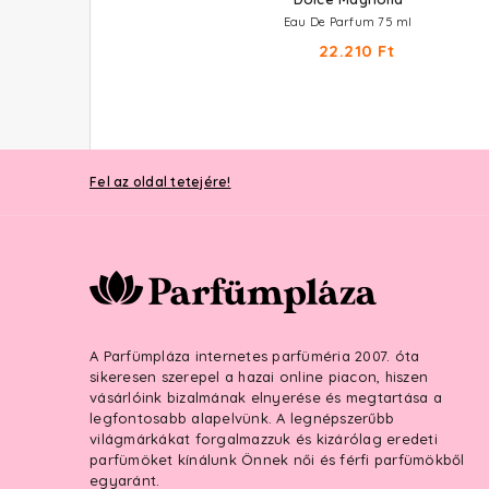
Eau De Toilette
Eau De Parfum 75 ml
20.020 Ft -tól
22.210 Ft
Fel az oldal tetejére!
A Parfümpláza internetes parfüméria 2007. óta
sikeresen szerepel a hazai online piacon, hiszen
vásárlóink bizalmának elnyerése és megtartása a
legfontosabb alapelvünk. A legnépszerűbb
világmárkákat forgalmazzuk és kizárólag eredeti
parfümöket kínálunk Önnek női és férfi parfümökből
egyaránt.