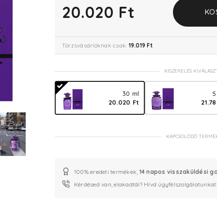
20.020 Ft
KO
Törzsvásárlóknak csak:
19.019 Ft
KISZERELÉS KIVÁLASZ
30 ml
5
20.020 Ft
21.78
KAPCSOLÓDÓ TERMÉ
100% eredeti termékek,
14 napos visszaküldési g
Kérdésed van, elakadtál? Hívd ügyfélszolgálatunkat