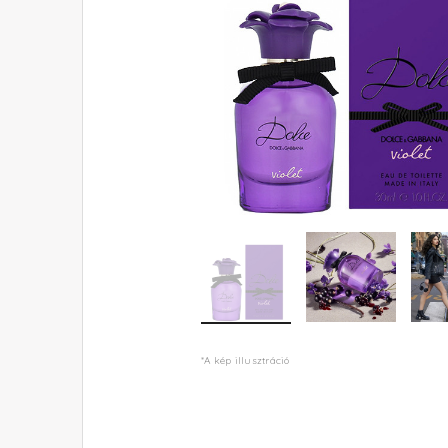
*A kép illusztráció