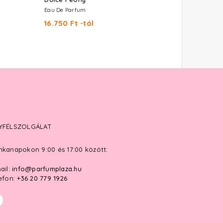
Eau De Parfum
Eau De Parfum
16.750 Ft -tól
18.260 Ft -tól
YFÉLSZOLGÁLAT
kanapokon 9:00 és 17:00 között:
ail:
info@parfumplaza.hu
efon:
+36 20 779 1926