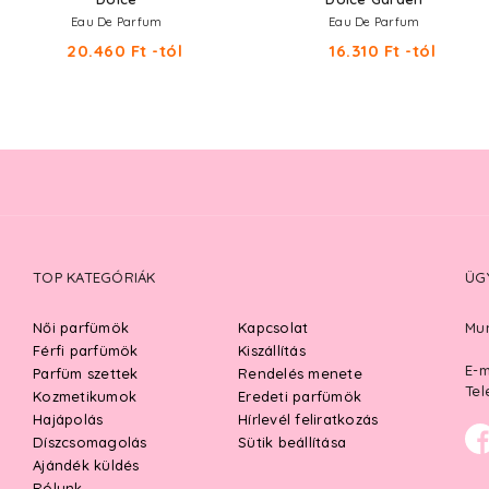
Eau De Parfum
Eau De Parfum
20.460 Ft -tól
16.310 Ft -tól
TOP KATEGÓRIÁK
ÜG
Női parfümök
Kapcsolat
Mun
Férfi parfümök
Kiszállítás
E-m
Parfüm szettek
Rendelés menete
Tel
Kozmetikumok
Eredeti parfümök
Hajápolás
Hírlevél feliratkozás
Díszcsomagolás
Sütik beállítása
Ajándék küldés
Rólunk