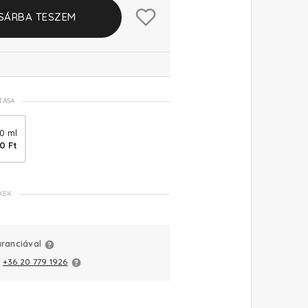
SÁRBA TESZEM
TÁSA
0 ml
0 Ft
KEK
aranciával
:
+36 20 779 1926