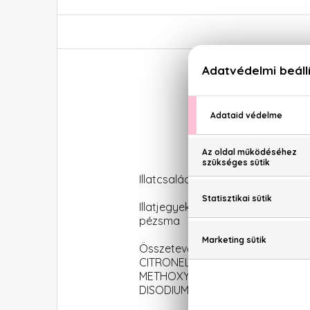
Illatcsalád: Virágos-gyümölcsös
Illatjegyek: madagaszkári mandarin
pézsma
Összetevők: DENAT. ALCOHOL
CITRONELLOL, HEXYL CIN
METHOXYDIBENZOYLMETHANE, CI
DISODIUM EDTA, BHT