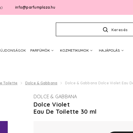
info@parfumplaza.hu
g)
Keresés
ÚJDONSÁGOK
PARFÜMÖK
KOZMETIKUMOK
HAJÁPOLÁS
e Toilette
Dolce & Gabbana
Dolce & Gabbana Dolce Violet Eau De
DOLCE & GABBANA
Dolce Violet
Eau De Toilette 30 ml