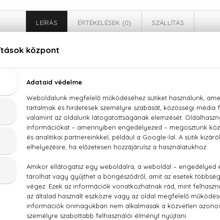
LEÍRÁS
ÉRTÉKELÉSEK (0)
SZÁLLÍTÁS
Dolce & Gabbana Dolce Violet Eau De Toilette
, fekete ribizli levél, ciklámen, fekete ribizli, körte, iboly
, PARFUM (FRAGRANCE), AQUA (WATER), ETHYLHEXYL 
NAMAL, ETHYLHEXYL SALICYLATE, BENZYL SALI
TRAL, GERANIOL, EUGENOL, COUMARIN, ALPHA-ISOMETHYL