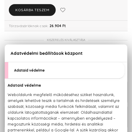
KOSÁRBA TESZEM
Törzsvásárlóknak csak:
26.904 Ft
KISZERELÉS KIVÁLASZTÁSA
150 ml
28.320 Ft
KAPCSOLÓDÓ TERMÉKEK
18.260 Ft -
K Eau De Toilette
tól
20.460 Ft -
K Eau De Parfum Intense
tól