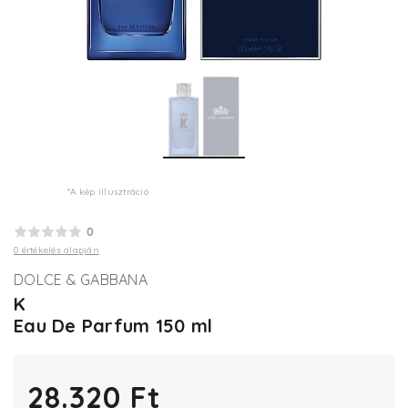
*A kép illusztráció
0
0 értékelés alapján
DOLCE & GABBANA
K
Eau De Parfum 150 ml
28.320 Ft