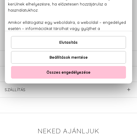
100% eredeti termékek,
14 napos visszaküldési garanciával
+36 20
Kérdésed van, elakadtál? Hívd ügyfélszolgálatunkat:
779 1926
LEÍRÁS
ÉRTÉKELÉSEK (0)
SZÁLLÍTÁS
NEKED AJÁNLJUK