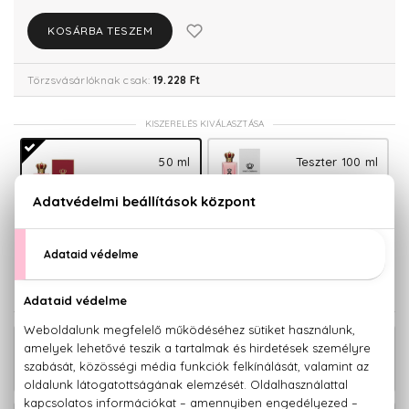
KOSÁRBA TESZEM
Törzsvásárlóknak csak:
19.228 Ft
KISZERELÉS KIVÁLASZTÁSA
50 ml
Teszter 100 ml
20.240 Ft
20.900 Ft
30 ml
100 ml
21.780 Ft
26.610 Ft
KAPCSOLÓDÓ TERMÉKEK
18.260 Ft -
Q Eau De Parfum Intense
tól