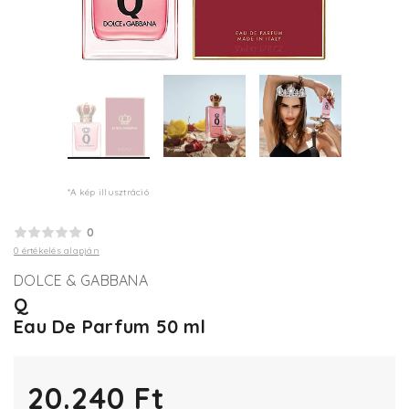
*A kép illusztráció
0
0 értékelés alapján
DOLCE & GABBANA
Q
Eau De Parfum 50 ml
20.240 Ft