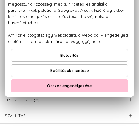
20.460 Ft -
Q Parfum
tól
100% eredeti termékek,
14 napos visszaküldési garanciával
+36 20
Kérdésed van, elakadtál? Hívd ügyfélszolgálatunkat:
779 1926
LEÍRÁS
ÉRTÉKELÉSEK (0)
SZÁLLÍTÁS