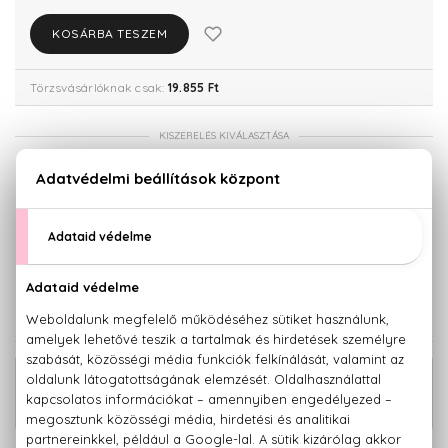
KOSÁRBA TESZEM
Törzsvásárlóknak csak:
19.855 Ft
KISZERELÉS KIVÁLASZTÁSA
50 ml
Teszter 75 ml
19.580 Ft
20.900 Ft
75 ml
27.480 Ft
KAPCSOLÓDÓ TERMÉKEK
The One Eau De Toilette Szett 100+7,4
25.730 Ft
ml