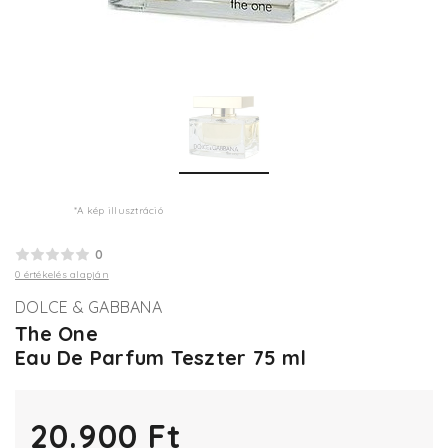
*A kép illusztráció
0
0 értékelés alapján
DOLCE & GABBANA
The One
Eau De Parfum Teszter 75 ml
20.900 Ft