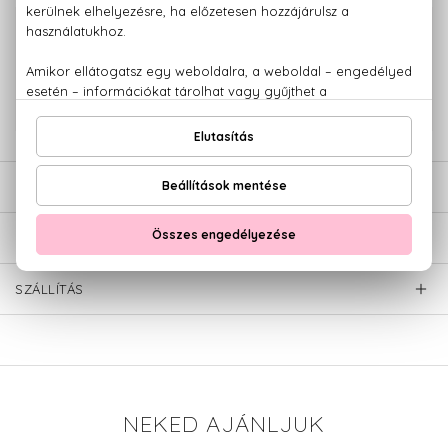
100% eredeti termékek,
14 napos visszaküldési garanciával
+36 20
Kérdésed van, elakadtál? Hívd ügyfélszolgálatunkat:
779 1926
LEÍRÁS
ÉRTÉKELÉSEK (0)
SZÁLLÍTÁS
NEKED AJÁNLJUK