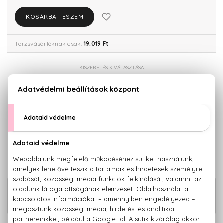
KOSÁRBA TESZEM
Törzsvásárlóknak csak:
19.019 Ft
KISZERELÉS KIVÁLASZTÁSA
30 ml
50 ml
17.180 Ft
20.020 Ft
100 ml
26.610 Ft
KAPCSOLÓDÓ TERMÉKEK
18.340 Ft -
The Only One Eau De Parfum Intense
tól