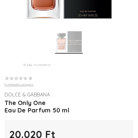
*A kép illusztráció
0
0 értékelés alapján
DOLCE & GABBANA
The Only One
Eau De Parfum 50 ml
20.020 Ft