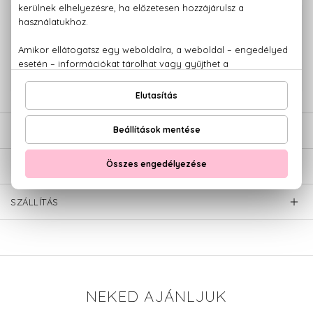
100% eredeti termékek,
14 napos visszaküldési garanciával
+36 20
Kérdésed van, elakadtál? Hívd ügyfélszolgálatunkat:
779 1926
LEÍRÁS
ÉRTÉKELÉSEK (0)
SZÁLLÍTÁS
NEKED AJÁNLJUK