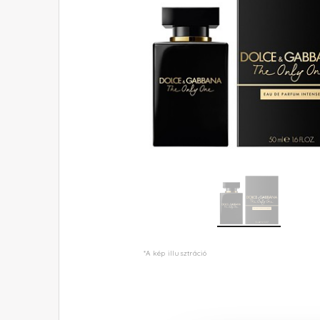
*A kép illusztráció