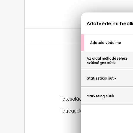
Do
Illatcsalád: Virágos-orientális
Illatjegyek: Mandarin, zöldalma, ne