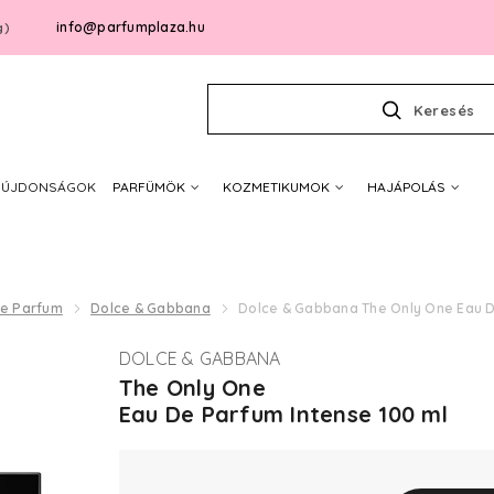
info@parfumplaza.hu
g)
Keresés
ÚJDONSÁGOK
PARFÜMÖK
KOZMETIKUMOK
HAJÁPOLÁS
De Parfum
Dolce & Gabbana
Dolce & Gabbana The Only One Eau D
DOLCE & GABBANA
The Only One
Eau De Parfum Intense 100 ml