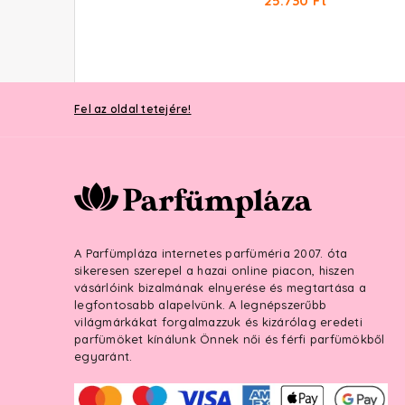
25.730 Ft
Fel az oldal tetejére!
A Parfümpláza internetes parfüméria 2007. óta
sikeresen szerepel a hazai online piacon, hiszen
vásárlóink bizalmának elnyerése és megtartása a
legfontosabb alapelvünk. A legnépszerűbb
világmárkákat forgalmazzuk és kizárólag eredeti
parfümöket kínálunk Önnek női és férfi parfümökből
egyaránt.