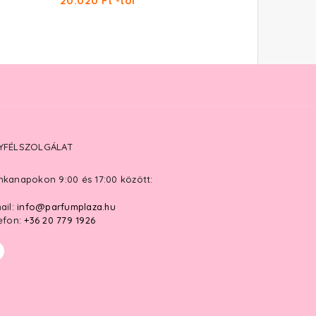
20.020 Ft -tól
YFÉLSZOLGÁLAT
kanapokon 9:00 és 17:00 között:
ail:
info@parfumplaza.hu
efon:
+36 20 779 1926