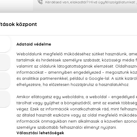
Kérdésed van, elakadtál? Hívd ügyfélszolgálatunkat:
LEÍRÁS
ÉRTÉKELÉSEK (0)
SZÁLLÍTÁS
lce & Gabbana The Only One Eau De Parfum Inte
roli, narancsvirág, jázmin, vanília, cédrus, kasmírfa