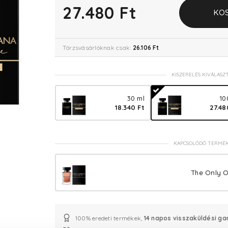
27.480 Ft
KO
Törzsvásárlóknak csak:
26.106 Ft
KISZERELÉS KIVÁLASZ
30 ml
10
18.340 Ft
27.48
KAPCSOLÓDÓ TERMÉ
The Only 
100% eredeti termékek,
14 napos visszaküldési ga