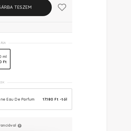
SÁRBA TESZEM
TÁSA
0 ml
0 Ft
KEK
One Eau De Parfum
17.180 Ft -tól
ranciával