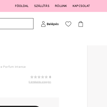
FŐOLDAL
SZÁLLÍTÁS
RÓLUNK
KAPCSOLAT
Belépés
e Parfum Intense
0
0 értékelés alapján