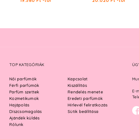
19.580 Ft -tól
20.020 Ft -tól
TOP KATEGÓRIÁK
ÜG
Női parfümök
Kapcsolat
Mun
Férfi parfümök
Kiszállítás
E-m
Parfüm szettek
Rendelés menete
Tel
Kozmetikumok
Eredeti parfümök
Hajápolás
Hírlevél feliratkozás
Díszcsomagolás
Sütik beállítása
Ajándék küldés
Rólunk