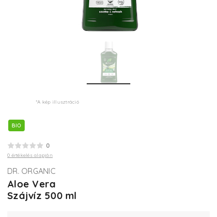
*A kép illusztráció
BIO
0
0 értékelés alapján
DR. ORGANIC
Aloe Vera
Szájvíz 500 ml