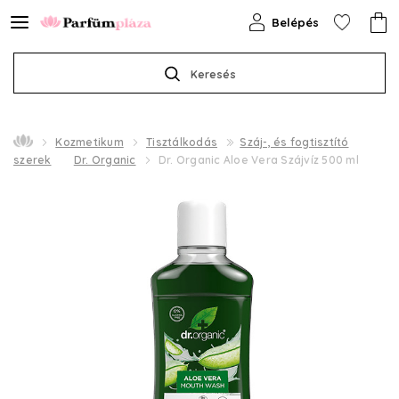
Belépés
Keresés
Kozmetikum
Tisztálkodás
Száj-, és fogtisztító
szerek
Dr. Organic
Dr. Organic Aloe Vera Szájvíz 500 ml