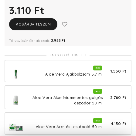
3.110 Ft
KOSÁRBA TESZEM
Törzsvásárlóknak csak:
2.955 Ft
KAPCSOLÓDÓ TERMÉKEK
BIO
1.550 Ft
Aloe Vera Ajakbalzsam 5,7 ml
BIO
2.760 Ft
Aloe Vera Alumíniummentes golyós
dezodor 50 ml
BIO
4.150 Ft
Aloe Vera Arc- és testápoló 50 ml