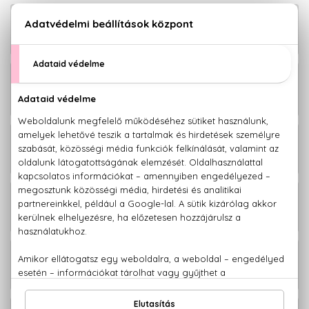
BIO
3.270 Ft
Aloe Vera Bőrápoló gél 200 ml
BIO
3.010 Ft
Aloe Vera Bőrápoló gél teafaolajjal
200 ml
BIO
2.070 Ft
Aloe Vera Fogkrém 100 ml
BIO
3.040 Ft
Aloe Vera Hajkondicionáló 265 ml
BIO
3.040 Ft
Aloe Vera Sampon 265 ml