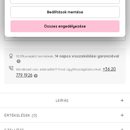
BIO
2.940 Ft
Aloe Vera Testápoló 200 ml
BIO
2.590 Ft
Aloe Vera Tusfürdő 250 ml
100% eredeti termékek,
14 napos visszaküldési garanciával
+36 20
Kérdésed van, elakadtál? Hívd ügyfélszolgálatunkat:
779 1926
LEÍRÁS
ÉRTÉKELÉSEK (0)