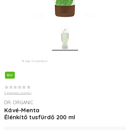
*A kép illusztráció
BIO
0
0 értékelés alapján
DR. ORGANIC
Kávé-Menta
Élénkítő tusfürdő 200 ml