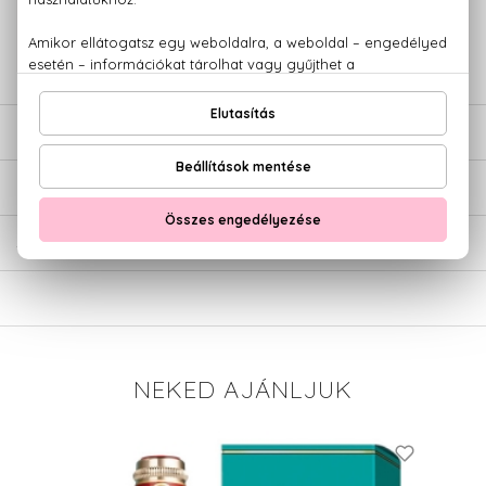
+36 20
Kérdésed van, elakadtál? Hívd ügyfélszolgálatunkat:
779 1926
LEÍRÁS
ÉRTÉKELÉSEK (0)
SZÁLLÍTÁS
NEKED AJÁNLJUK