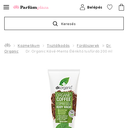
Belépés
Keresés
Kozmetikum
Tisztálkodás
Fürdőszerek
Dr.
Organic
Dr. Organic Kávé-Menta Élénkítő tusfürdő 200 ml