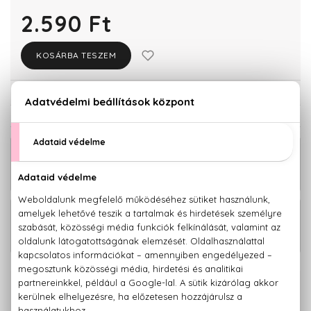
2.590 Ft
KOSÁRBA TESZEM
Törzsvásárlóknak csak:
2.461 Ft
KAPCSOLÓDÓ TERMÉKEK
BIO
2.990 Ft
Kávé-Menta Korpásodás elleni
kondicionáló 200 ml
BIO
3.320 Ft
Kávé-Menta Korpásodás elleni
sampon 200 ml
100% eredeti termékek,
14 napos visszaküldési garanciával