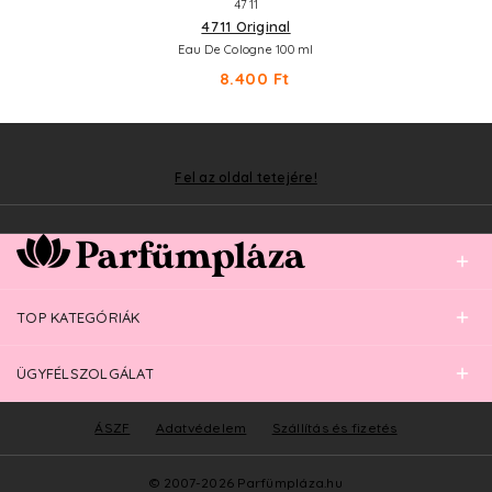
4711
4711 Original
Eau De Cologne 100 ml
8.400 Ft
Fel az oldal tetejére!
TOP KATEGÓRIÁK
ÜGYFÉLSZOLGÁLAT
ÁSZF
Adatvédelem
Szállítás és fizetés
© 2007-2026 Parfümpláza.hu