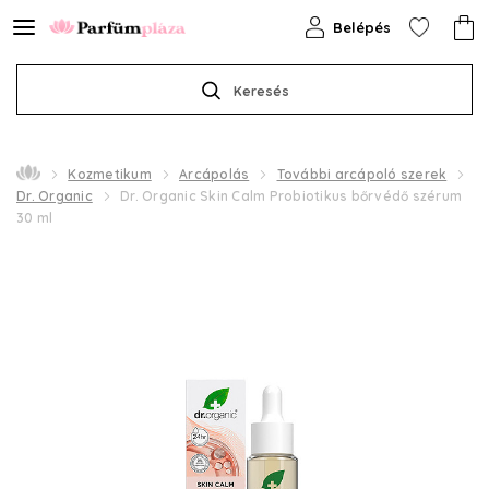
Belépés
Keresés
Kozmetikum
Arcápolás
További arcápoló szerek
Dr. Organic
Dr. Organic Skin Calm Probiotikus bőrvédő szérum
30 ml