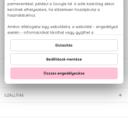
arcmaszk 100 ml
100% eredeti termékek,
14 napos visszaküldési garanciával
+36 20
Kérdésed van, elakadtál? Hívd ügyfélszolgálatunkat:
779 1926
LEÍRÁS
ÉRTÉKELÉSEK (0)
SZÁLLÍTÁS