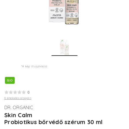
*A kép illusztráció
BIO
0
0 értékelés alapján
DR. ORGANIC
Skin Calm
Probiotikus bőrvédő szérum 30 ml