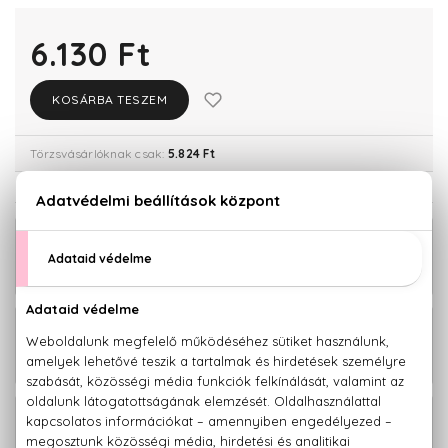
6.130 Ft
KOSÁRBA TESZEM
Törzsvásárlóknak csak:
5.824 Ft
KAPCSOLÓDÓ TERMÉKEK
BIO
6.130 Ft
Skin Calm Probiotikus nappali arckrém
50 ml
BIO
5.110 Ft
Skin Calm Probiotikus krémes
arclemosó 150 ml
BIO
6.130 Ft
Skin Calm Probiotikus helyreállító