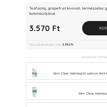
Teafaolaj, grapefruit kivonat, természetes 
kobinációjával.
3.570 Ft
KOS
Törzsvásárlóknak csak:
3.392 Ft
KAPCSOLÓDÓ TERMÉ
Skin Clear Hámlasztó szérum AHA-
Skin Clear Hámlasz