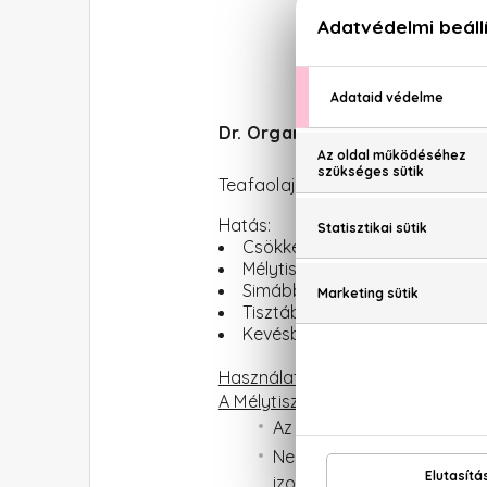
Dr. Organic Skin Clear Mélytis
Teafaolaj, grapefruit, gyümölcss
Hatás:
Csökkenti a pattanások megje
Mélytisztító hatás
Simább, tisztább, láthatóan k
Tisztább bőr
Kevésbé fénylő arcbőr
Használat:
Masszírozza körkörös m
A Mélytisztító arclemosó 5 az 1-
Az összetevők min.70%-a
Nem tartalmaz: parabént
izotiazolinont, ásványi 