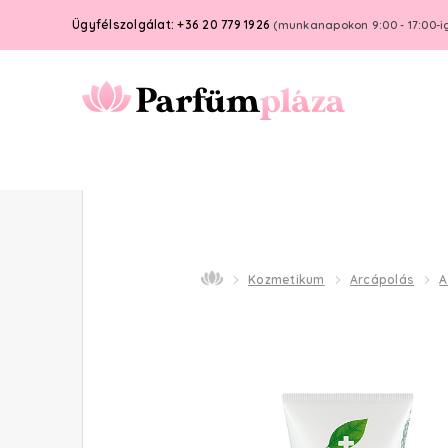
Ügyfélszolgálat: +36 20 779 1926
(munkanapokon 9:00 - 17:00-i
Kozmetikum
Arcápolás
A