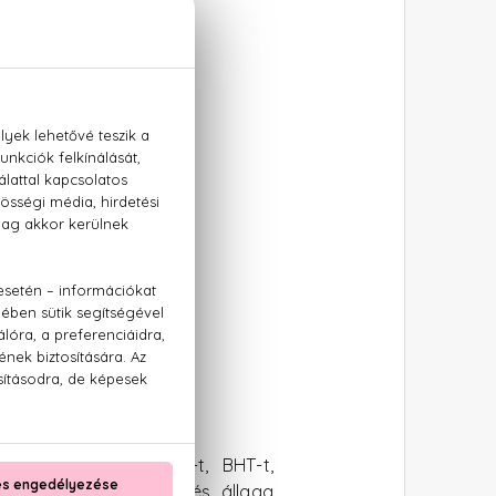
l
mot, glikolokat, DEA-t, BHT-t,
tt a készítmény színe és állaga