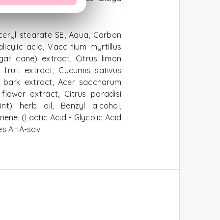
lyceryl stearate SE, Aqua, Carbon
licylic acid, Vaccinium myrtillus
ugar cane) extract, Citrus limon
 fruit extract, Cucumis sativus
w) bark extract, Acer saccharum
 flower extract, Citrus paradisi
nt) herb oil, Benzyl alcohol,
ne. (Lactic Acid - Glycolic Acid
tes AHA-sav