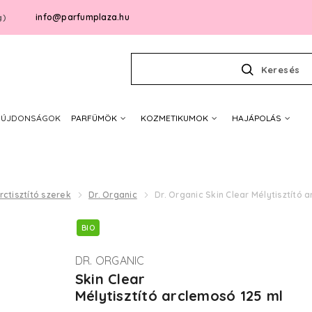
info@parfumplaza.hu
g)
Keresés
ÚJDONSÁGOK
PARFÜMÖK
KOZMETIKUMOK
HAJÁPOLÁS
rctisztító szerek
Dr. Organic
Dr. Organic Skin Clear Mélytisztító 
BIO
DR. ORGANIC
Skin Clear
Mélytisztító arclemosó 125 ml