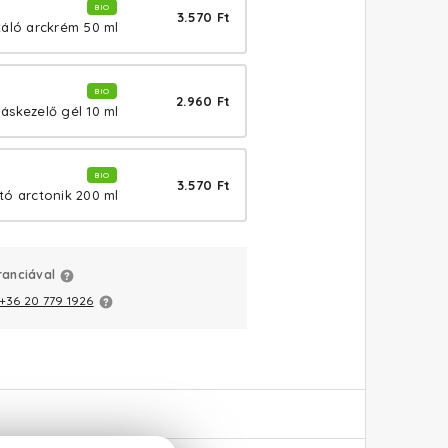
BIO
3.570 Ft
atáló arckrém 50 ml
BIO
2.960 Ft
náskezelő gél 10 ml
BIO
3.570 Ft
ító arctonik 200 ml
ranciával
+36 20 779 1926