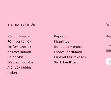
TOP KATEGÓRIÁK
ÜG
Női parfümök
Kapcsolat
Mun
Férfi parfümök
Kiszállítás
E-m
Parfüm szettek
Rendelés menete
Tel
Kozmetikumok
Eredeti parfümök
Hajápolás
Hírlevél feliratkozás
Díszcsomagolás
Sütik beállítása
Ajándék küldés
Rólunk