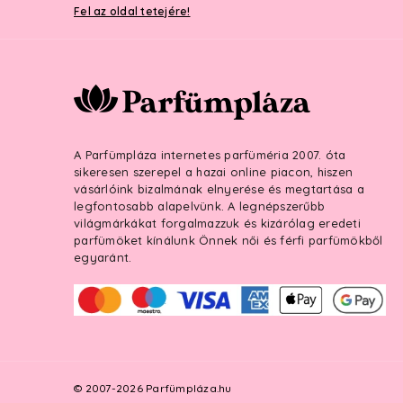
Fel az oldal tetejére!
A Parfümpláza internetes parfüméria 2007. óta
sikeresen szerepel a hazai online piacon, hiszen
vásárlóink bizalmának elnyerése és megtartása a
legfontosabb alapelvünk. A legnépszerűbb
világmárkákat forgalmazzuk és kizárólag eredeti
parfümöket kínálunk Önnek női és férfi parfümökből
egyaránt.
© 2007-2026 Parfümpláza.hu