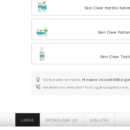
Skin Clear Mattító hidr
Skin Clear Patta
Skin Clear Tiszt
100% eredeti termékek,
14 napos visszaküldési ga
Kérdésed van, elakadtál? Hívd ügyfélszolgálatunkat:
LEÍRÁS
ÉRTÉKELÉSEK (0)
SZÁLLÍTÁS