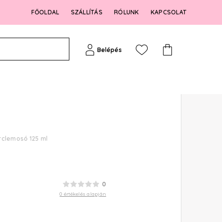
FŐOLDAL
SZÁLLÍTÁS
RÓLUNK
KAPCSOLAT
Belépés
arclemosó 125 ml
0
0 értékelés alapján