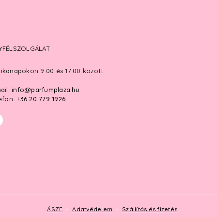
YFÉLSZOLGÁLAT
kanapokon 9:00 és 17:00 között:
ail:
info@parfumplaza.hu
efon:
+36 20 779 1926
ÁSZF
Adatvédelem
Szállítás és fizetés