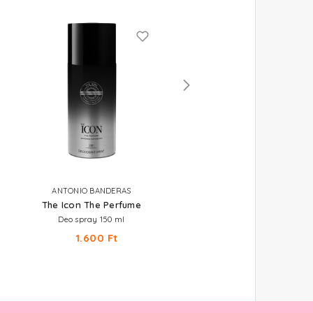
ANTONIO BANDERAS
EYÜP SABRI TUNCER
The Icon The Perfume
Perfume Jewels - Blue Mo
Deo spray 150 ml
Parfümös testpermet 250 ml
1.600 Ft
3.660 Ft