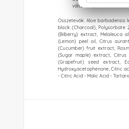
változhat, ami nincs hatá
Összetevők: Aloe barbadensis lea
black (Charcoal), Polysorbate 20
(Bilberry) extract, Melaleuca a
(Lemon) peel oil, Citrus auran
(Cucumber) fruit extract, Rosm
(Sugar maple) extract, Citrus a
(Grapefruit) seed extract, E
Hydroxyacetophenone, Citric aci
- Citric Acid - Malic Acid - Ta