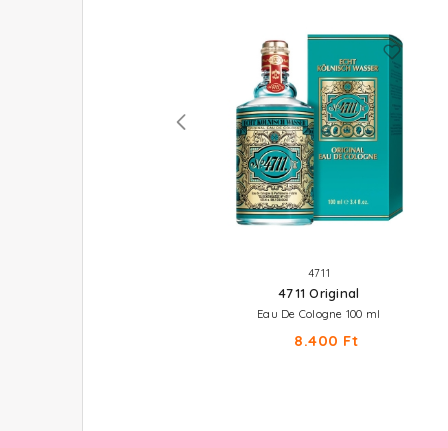
BENETTON
4711
Colors Rose
4711 Original
Eau De Toilette 50 ml
Eau De Cologne 100 ml
9.210 Ft
8.400 Ft