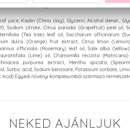
ssal a termék minőségére.
f juice, Kaolin (China clay), Glycerin, Alcohol denat., G
, Sodium citrate, Citrus paradisi (Grapefruit) peel oil, Sa
lternifolia (Tea tree) leaf oil, Saccharum officinarum (S
tium dulcis (Orange) fruit extract, Citrus limon (Lemon)
arinus officinalis (Rosemary) leaf oil, Salix alba (Willo
urantifolia (Lime) oil, Chamomilla recutita (Matricaria)
chinacea purpurea extract, Mentha spicata (Spearmi
d, Sorbic acid, Sodium benzoate, Potassium sorbate, Limone
rtaric Acid) Egyedi növényi komplexumból származó természe
NEKED AJÁNLJUK