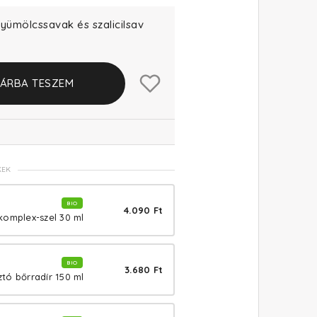
gyümölcssavak és szalicilsav
ÁRBA TESZEM
KEK
BIO
4.090 Ft
komplex-szel 30 ml
BIO
3.680 Ft
tó bőrradír 150 ml