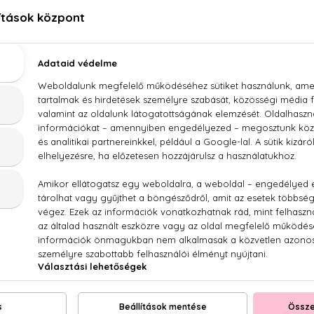
Dr. Organic Skin Clear Mélytisztító arclemosó 125 m
ztító arclemosó 5 az 1-ben
avak és szalicilsav kombinációja serkenti a sejtmegújulást.
lenését
isebb pórusok
ozdulatokkal a nedves bőrbe. Hideg vizzel öblítse le.
ben:
 biogazdálkodásból származik.
, SLS-t, mesterséges színezéket, ftalátokat, petrolátu
olajat, szilikont. Az összetevők természetes eredete mia