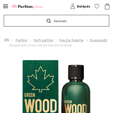
Belépés
Keresés
Parfüm
Férfi parfüm
Eau De Toilette
Dsquared2
Dsquared2 Green Wood Eau De Toilette