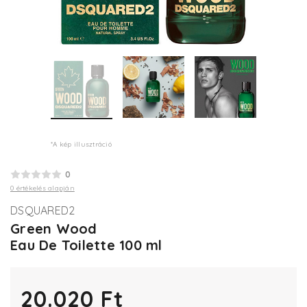
*A kép illusztráció
0
0 értékelés alapján
DSQUARED2
Green Wood
Eau De Toilette 100 ml
20.020 Ft