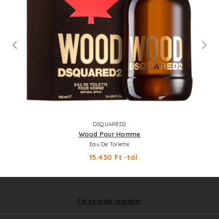
DSQUARED2
Wood Pour Homme
Eau De Toilette
15.430 Ft -tól
Fel az oldal tetejére!