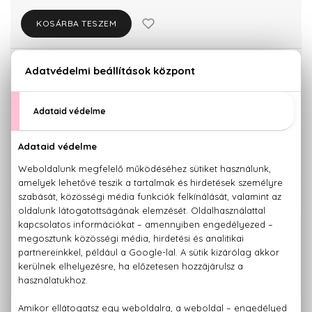
KOSÁRBA TESZEM
Törzsvásárlóknak csak:
19.019 Ft
KISZERELÉS KIVÁLASZTÁSA
100 ml
20.020 Ft
KAPCSOLÓDÓ TERMÉKEK
100% eredeti termékek,
14 napos visszaküldési garanciával
+36 20
Kérdésed van, elakadtál? Hívd ügyfélszolgálatunkat:
779 1926