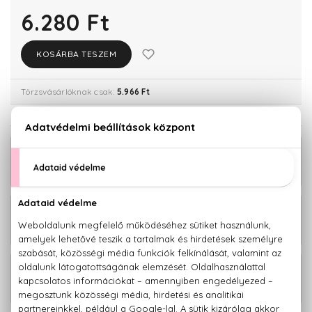
6.280 Ft
KOSÁRBA TESZEM
Törzsvásárlóknak csak:
5.966 Ft
KAPCSOLÓDÓ TERMÉKEK
Balance Detox előkezelő 150 ml
5.280 Ft
Balance Korpásodás elleni
2.580 Ft
mélytisztító sampon 300 ml
Balance Korpásodás elleni
5.380 Ft
mélytisztító sampon 1000 ml