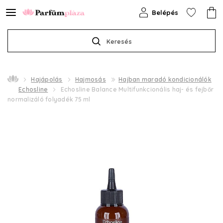
Belépés
Keresés
Hajápolás
Hajmosás
Hajban maradó kondicionálók
Echosline
Echosline Balance Multifunkcionális haj- és fejbőr
normalizáló folyadék 75 ml