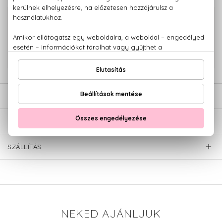
100% eredeti termékek,
14 napos visszaküldési garanciával
+36 20
Kérdésed van, elakadtál? Hívd ügyfélszolgálatunkat:
779 1926
LEÍRÁS
ÉRTÉKELÉSEK (0)
SZÁLLÍTÁS
NEKED AJÁNLJUK