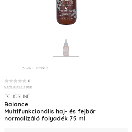
*A kép illusztráció
0
0 értékelés alapján
ECHOSLINE
Balance
Multifunkcionális haj- és fejbőr
normalizáló folyadék 75 ml