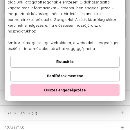
Curl Hajhidratáló és ápoló sampon
2.580 Ft
göndör hajra 300 ml
Curl Hajhidratáló és ápoló sampon
4.580 Ft
göndör hajra 1000 ml
100% eredeti termékek,
14 napos visszaküldési garanciával
+36 20
Kérdésed van, elakadtál? Hívd ügyfélszolgálatunkat:
779 1926
LEÍRÁS
ÉRTÉKELÉSEK (0)
SZÁLLÍTÁS