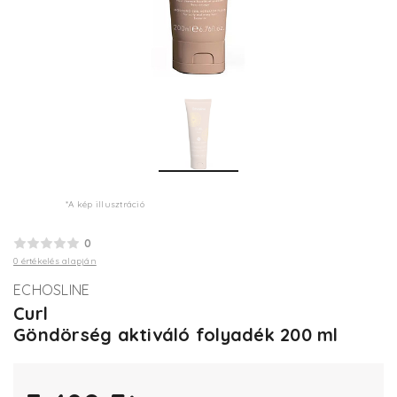
*A kép illusztráció
0
0 értékelés alapján
ECHOSLINE
Curl
Göndörség aktiváló folyadék 200 ml