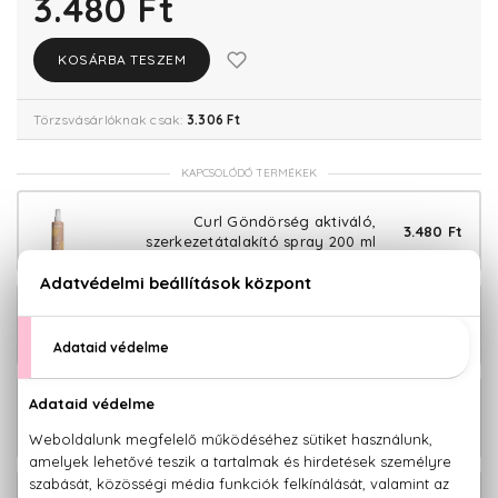
3.480 Ft
KOSÁRBA TESZEM
Törzsvásárlóknak csak:
3.306 Ft
KAPCSOLÓDÓ TERMÉKEK
Curl Göndörség aktiváló,
3.480 Ft
szerkezetátalakító spray 200 ml
Curl Hajhidratáló és ápoló hajmaszk
2.580 Ft
göndör hajra 300 ml
Curl Hajhidratáló és ápoló hajmaszk
4.980 Ft
göndör hajra 1000 ml