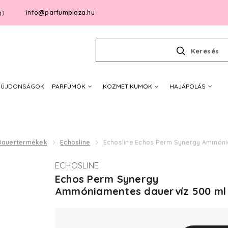
info@parfumplaza.hu
g)
Keresés
ÚJDONSÁGOK
PARFÜMÖK
KOZMETIKUMOK
HAJÁPOLÁS
Dauertermékek
Echosline
Echosline Echos Perm Synergy Ammóni
ECHOSLINE
Echos Perm Synergy
Ammóniamentes dauervíz 500 ml