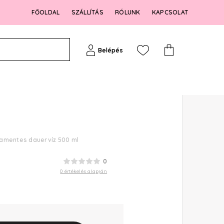
FŐOLDAL
SZÁLLÍTÁS
RÓLUNK
KAPCSOLAT
Belépés
amentes dauervíz 500 ml
0
0 értékelés alapján