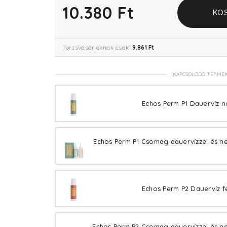
10.380 Ft
KO
Törzsvásárlóknak csak:
9.861 Ft
KAPCSOLÓDÓ TERMÉ
Echos Perm P1 Dauervíz n
Echos Perm P1 Csomag dauervízzel és neu
Echos Perm P2 Dauervíz fe
Echos Perm P2 Csomag dauervízzel és neu