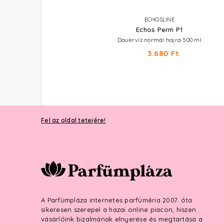
ECHOSLINE
ECHOSLINE
Echos Perm
Echos Perm P1
Univerzális neutralizáló 1000 ml
Dauervíz normál hajra 500 ml
1.980 Ft
3.680 Ft
Fel az oldal tetejére!
A Parfümpláza internetes parfüméria 2007. óta
sikeresen szerepel a hazai online piacon, hiszen
vásárlóink bizalmának elnyerése és megtartása a