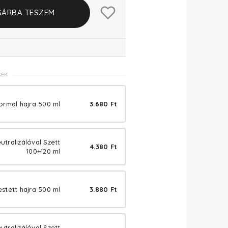
SÁRBA TESZEM
KEK
ormál hajra 500 ml
3.680 Ft
tralizálóval Szett
4.380 Ft
100+120 ml
stett hajra 500 ml
3.880 Ft
tralizálóval Szett