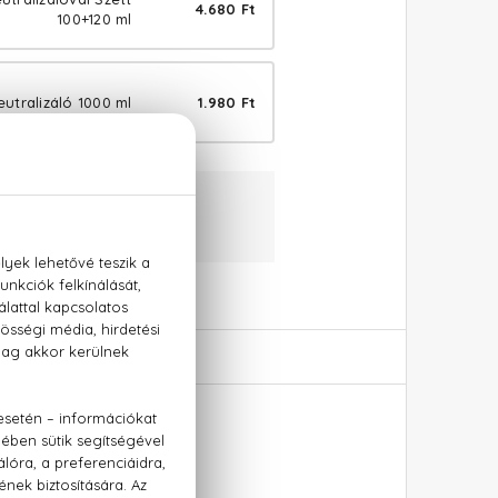
4.680 Ft
100+120 ml
eutralizáló 1000 ml
1.980 Ft
ranciával
+36 20 779 1926
 500 ml