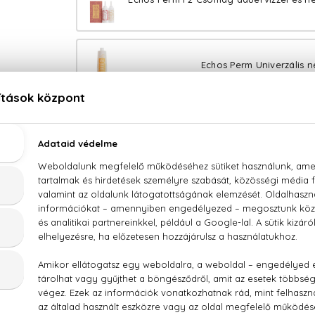
Echos Perm Univerzális n
100% eredeti termékek,
14 napos visszaküldési ga
Kérdésed van, elakadtál? Hívd ügyfélszolgálatunkat:
LEÍRÁS
ÉRTÉKELÉSEK (0)
SZÁLLÍTÁS
ine Echos Perm Synergy Ammóniamentes dauervíz