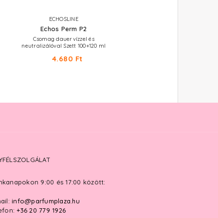
ECHOSLINE
ECHOSLINE
Echos Perm P2
Echos Perm
Csomag dauervízzel és
Univerzális neutralizáló 1000 
neutralizálóval Szett 100+120 ml
1.980 Ft
4.680 Ft
YFÉLSZOLGÁLAT
kanapokon 9:00 és 17:00 között:
ail:
info@parfumplaza.hu
efon:
+36 20 779 1926