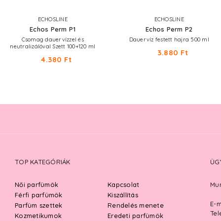
ECHOSLINE
ECHOSLINE
Echos Perm P1
Echos Perm P2
Csomag dauervízzel és
Dauervíz festett hajra 500 ml
neutralizálóval Szett 100+120 ml
3.880 Ft
4.380 Ft
TOP KATEGÓRIÁK
ÜG
Női parfümök
Kapcsolat
Mun
Férfi parfümök
Kiszállítás
E-m
Parfüm szettek
Rendelés menete
Tel
Kozmetikumok
Eredeti parfümök