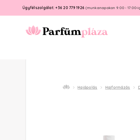
Ügyfélszolgálat: +36 20 779 1926
(munkanapokon 9:00 - 17:00-i
Hajápolás
Hajformázás