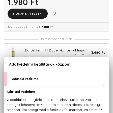
1.980 Ft
KOSÁRBA TESZEM
Törzsvásárlóknak csak:
1.881 Ft
KAPCSOLÓDÓ TERMÉKEK
Echos Perm P1 Dauervíz normál hajra
3.680 Ft
500 ml
Echos Perm P1 Csomag dauervízzel és
4.380 Ft
neutralizálóval Szett 100+120 ml
Echos Perm P2 Dauervíz festett hajra
3.880 Ft
500 ml