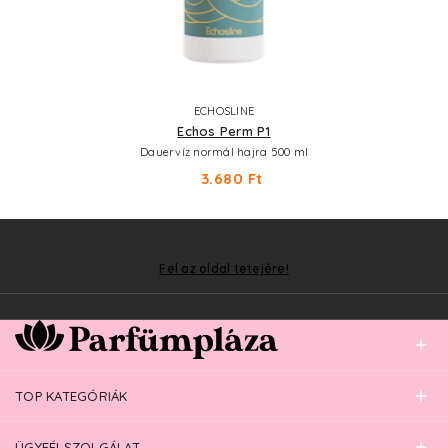
ECHOSLINE
Echos Perm P1
Dauervíz normál hajra 500 ml
3.680 Ft
Fel az oldal tetejére!
TOP KATEGÓRIÁK
ÜGYFÉLSZOLGÁLAT