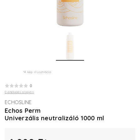
*A kép illusztráció
0
0 értékelés alapján
ECHOSLINE
Echos Perm
Univerzális neutralizáló 1000 ml