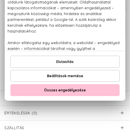
Echos Perm P2 Csomag dauervízzel és
4.680 Ft
neutralizálóval Szett 100+120 ml
Echos Perm Synergy Ammóniamentes
10.380 Ft
dauervíz 500 ml
100% eredeti termékek,
14 napos visszaküldési garanciával
+36 20
Kérdésed van, elakadtál? Hívd ügyfélszolgálatunkat:
779 1926
LEÍRÁS
ÉRTÉKELÉSEK (0)
SZÁLLÍTÁS