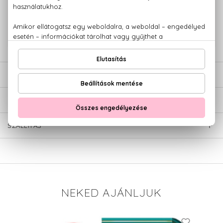
+36 20
Kérdésed van, elakadtál? Hívd ügyfélszolgálatunkat:
779 1926
LEÍRÁS
ÉRTÉKELÉSEK (0)
SZÁLLÍTÁS
NEKED AJÁNLJUK