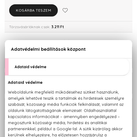
KOSÁRBA TESZEM
Törzsvásárlóknak csak:
3.211 Ft
KAPCSOLÓDÓ TERMÉKEK
Energy Hajerősítő szérum 125 ml
4.780 Ft
Energy Hajerősítő ampulla 12x10 ml
9.080 Ft
Energy Hajerősítő sampon 300 ml
2.080 Ft
100% eredeti termékek,
14 napos visszaküldési garanciával