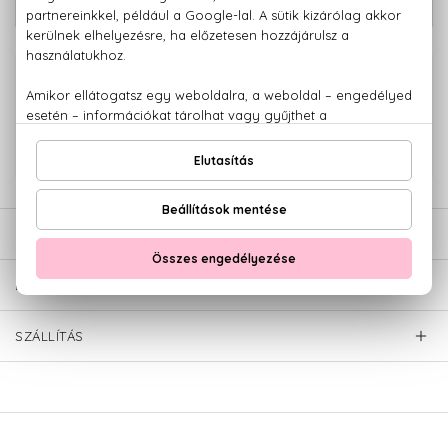
használatra 300 ml
100% eredeti termékek,
14 napos visszaküldési garanciával
+36 20
Kérdésed van, elakadtál? Hívd ügyfélszolgálatunkat:
779 1926
LEÍRÁS
ÉRTÉKELÉSEK (0)
SZÁLLÍTÁS