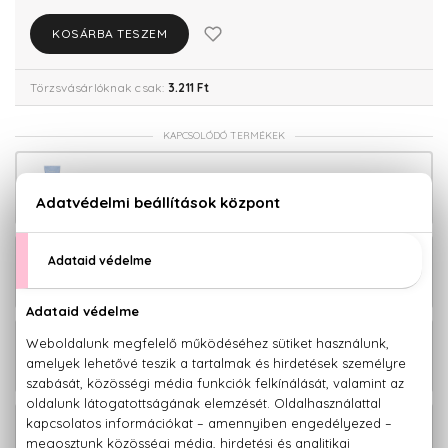
KOSÁRBA TESZEM
Törzsvásárlóknak csak:
3.211 Ft
KAPCSOLÓDÓ TERMÉKEK
Frequent Use Sampon és tusfürdő 300
2.480 Ft
ml
Frequent Use Hajkondicionáló
2.180 Ft
mindennapi használatra 300 ml
Frequent Use Hajkondicionáló
3.880 Ft
mindennapi használatra 1000 ml
Frequent Use Sampon mindennapi
2.580 Ft