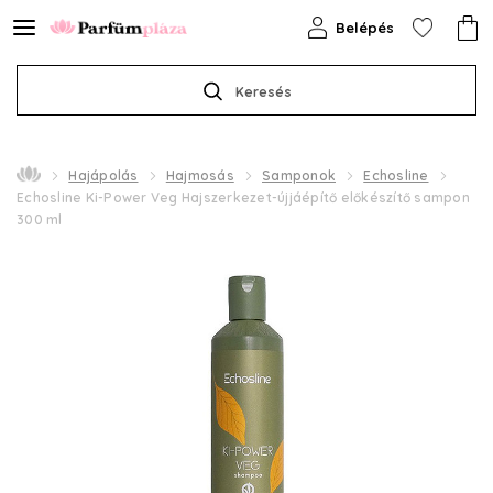
Belépés
Keresés
Hajápolás
Hajmosás
Samponok
Echosline
Echosline Ki-Power Veg Hajszerkezet-újjáépítő előkészítő sampon
300 ml