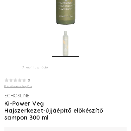
*A kép illusztráció
0
0 értékelés alapján
ECHOSLINE
Ki-Power Veg
Hajszerkezet-újjáépítő előkészítő
sampon 300 ml