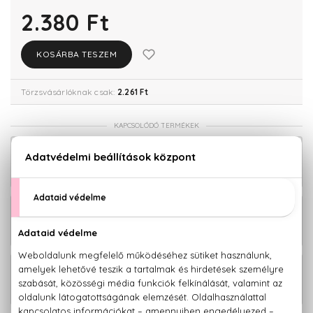
2.380 Ft
KOSÁRBA TESZEM
Törzsvásárlóknak csak:
2.261 Ft
KAPCSOLÓDÓ TERMÉKEK
Ki-Power Veg Fényesítő hajvédő spray
2.580 Ft
200 ml
Ki-Power Veg Fényesítő hajszerkezet-
5.580 Ft
újjáépítő szérum 125 ml
Ki-Power Veg Hajszerkezet-újjáépítő
4.680 Ft
záró maszk 1000 ml