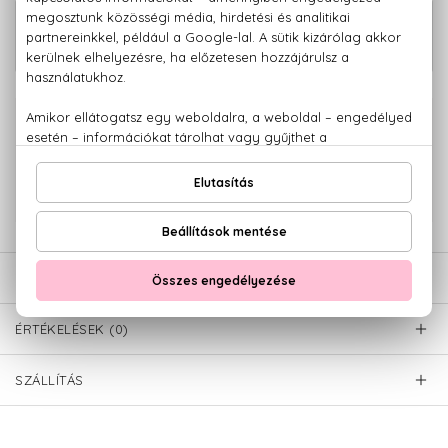
Ki-Power Veg Hajszerkezet-újjáépítő
4.580 Ft
előkészítő sampon 1000 ml
100% eredeti termékek,
14 napos visszaküldési garanciával
+36 20
Kérdésed van, elakadtál? Hívd ügyfélszolgálatunkat:
779 1926
LEÍRÁS
ÉRTÉKELÉSEK (0)
SZÁLLÍTÁS