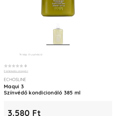
*A kép illusztráció
0
0 értékelés alapján
ECHOSLINE
Maqui 3
Színvédő kondicionáló 385 ml
3.580 Ft