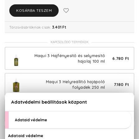
KOSÁRBA TESZEM
Törzsvásárlóknak csak:
3.401 Ft
KAPCSOLÓDÓ TERMÉKEK
Maqui 3 Hajfényesítő és selymesítő
6.780 Ft
hajolaj 100 ml
Maqui 3 Helyreállító hajápoló
7.180 Ft
folyadék 250 ml
Maqui 3 Tápláló hajmaszk 250 ml
3.780 Ft
Maqui 3 Tápláló hajmaszk 1000 ml
6.080 Ft