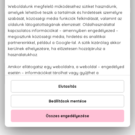
Maqui 3 Színvédő kondicionáló 1000
5.680 Ft
ml
Maqui 3 Gyengéd hidratáló sampon
3.180 Ft
385 ml
Maqui 3 Gyengéd hidratáló sampon
6.680 Ft
975 ml
100% eredeti termékek,
14 napos visszaküldési garanciával
+36 20
Kérdésed van, elakadtál? Hívd ügyfélszolgálatunkat:
779 1926