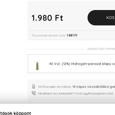
1.980 Ft
KOS
Törzsvásárlóknak csak:
1.881 Ft
KAPCSOLÓDÓ TERMÉ
40 Vol. (12%) Hidrogén-peroxid alapú o
100% eredeti termékek,
14 napos visszaküldési ga
Kérdésed van, elakadtál? Hívd ügyfélszolgálatunkat: