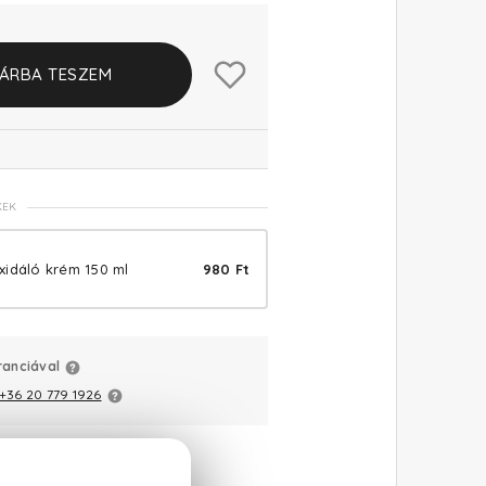
ÁRBA TESZEM
KEK
xidáló krém 150 ml
980 Ft
ranciával
+36 20 779 1926