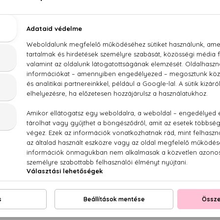
LEÍRÁS
ÉRTÉKELÉSEK (0)
SZÁLLÍTÁS
xy Hidrogén-peroxid alapú oxidáló krém 40 Vol. (
NEKED AJÁNLJUK