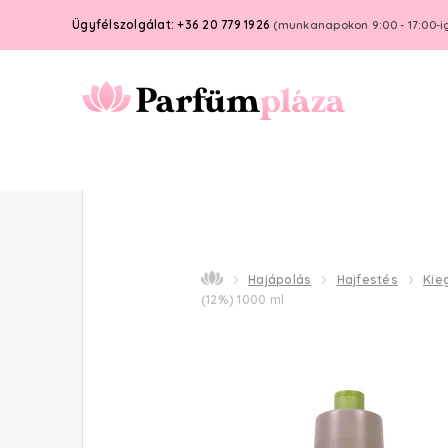
Ügyfélszolgálat: +36 20 779 1926
(munkanapokon 9:00 - 17:00-i
Hajápolás
Hajfestés
Kie
(12%) 1000 ml