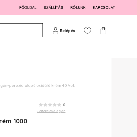
FŐOLDAL
SZÁLLÍTÁS
RÓLUNK
KAPCSOLAT
Belépés
ogén-peroxid alapú oxidáló krém 40 Vol.
0
0 értékelés alapján
krém 1000