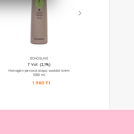
ECHOSLINE
ECHOSLINE
7 Vol. (2,1%)
10 Vol. (3%)
Hidrogén-peroxid alapú oxidáló krém
Hidrogén-peroxid alapú oxidáló 
1000 ml
1000 ml
1.980 Ft
1.980 Ft