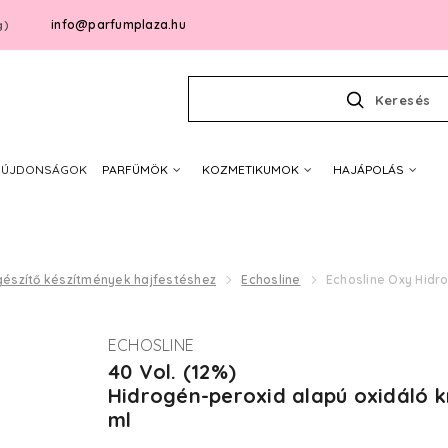
info@parfumplaza.hu
g)
Keresés
ÚJDONSÁGOK
PARFÜMÖK
KOZMETIKUMOK
HAJÁPOLÁS
gészítő készítmények hajfestéshez
Echosline
Echosline Oxy Hidr
ECHOSLINE
40 Vol. (12%)
Hidrogén-peroxid alapú oxidáló 
ml