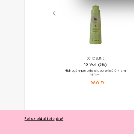
ECHOSLINE
ECHOSLINE
30 Vol. (9%)
10 Vol. (3%)
rogén-peroxid alapú oxidáló krém
Hidrogén-peroxid alapú oxidáló krém
1000 ml
150 ml
1.980 Ft
980 Ft
Fel az oldal tetejére!