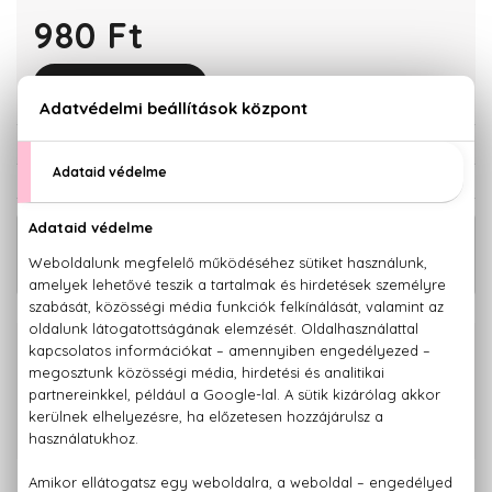
980 Ft
KOSÁRBA TESZEM
Törzsvásárlóknak csak:
931 Ft
KAPCSOLÓDÓ TERMÉKEK
40 Vol. (12%) Hidrogén-peroxid alapú
1.980 Ft
oxidáló krém 1000 ml
100% eredeti termékek,
14 napos visszaküldési garanciával
+36 20
Kérdésed van, elakadtál? Hívd ügyfélszolgálatunkat:
779 1926