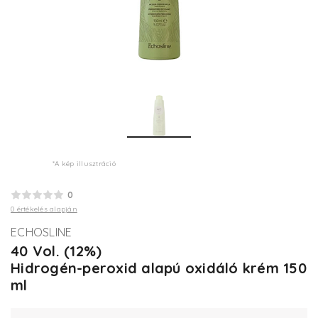
*A kép illusztráció
0
0 értékelés alapján
ECHOSLINE
40 Vol. (12%)
Hidrogén-peroxid alapú oxidáló krém 150
ml