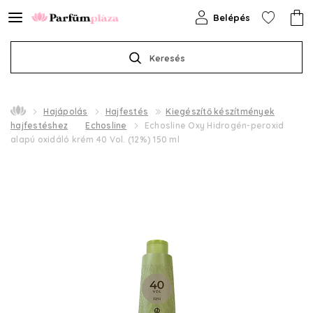
Belépés
Keresés
Hajápolás
Hajfestés
Kiegészítő készítmények
hajfestéshez
Echosline
Echosline Oxy Hidrogén-peroxid
alapú oxidáló krém 40 Vol. (12%) 150 ml