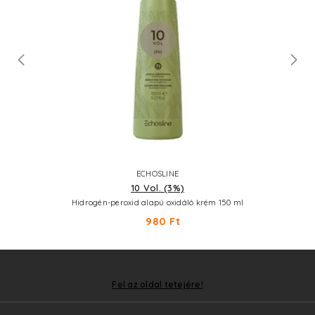
ECHOSLINE
10 Vol. (3%)
Hidrogén-peroxid alapú oxidáló krém 150 ml
980 Ft
Fel az oldal tetejére!