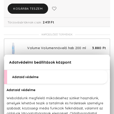
KOSÁRBA TESZEM
Törzsvásárlóknak csak:
2.451 Ft
KAPCSOLÓDÓ TERMÉKEK
Volume Volumennövelő hab 200 ml
3.880 Ft
Volume Volumennövelő kondícionáló
4.680 Ft
1000 ml
Volume Volumennövelő sampon 300
2.580 Ft
ml
Volume Volumennövelő sampon 1000
4.380 Ft