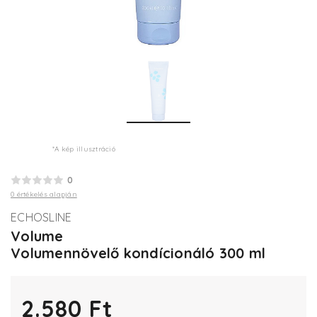
*A kép illusztráció
0
0 értékelés alapján
ECHOSLINE
Volume
Volumennövelő kondícionáló 300 ml
2.580 Ft