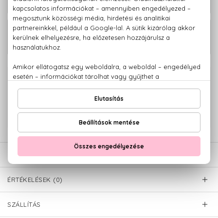
ml
Volume Volumennövelő száraz
2.980 Ft
sampon 100 ml
100% eredeti termékek,
14 napos visszaküldési garanciával
+36 20
Kérdésed van, elakadtál? Hívd ügyfélszolgálatunkat:
779 1926
LEÍRÁS
ÉRTÉKELÉSEK (0)
SZÁLLÍTÁS