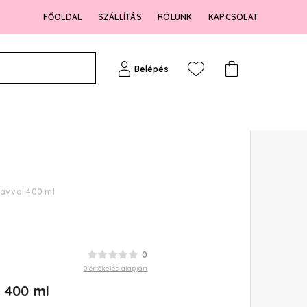
FŐOLDAL
SZÁLLÍTÁS
RÓLUNK
KAPCSOLAT
Belépés
savval 400 ml
0
0 értékelés alapján
 400 ml