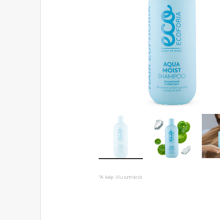
*A kép illusztráció