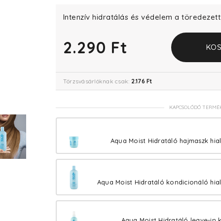
Intenzív hidratálás és védelem a töredezet
2.290 Ft
KOS
Törzsvásárlóknak csak:
2.176 Ft
KAPCSOLÓDÓ TERMÉ
Aqua Moist Hidratáló hajmaszk hia
Aqua Moist Hidratáló kondicionáló hia
Aqua Moist Hidratáló leave-in 