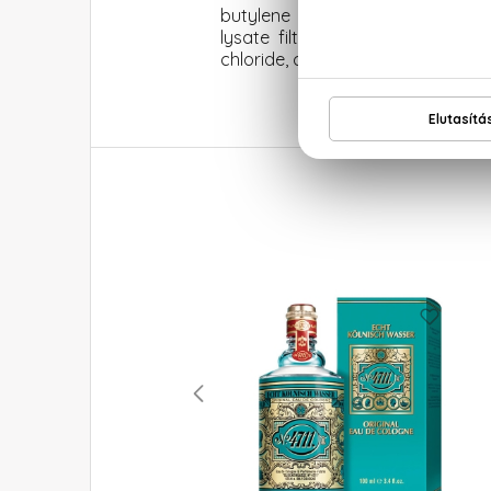
butylene glycol, laureth-3, hydr
lysate filtrate, avena sativa ke
chloride, citric acid, benzyl alco