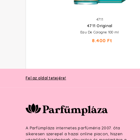
BENETTON
4711
Colors Rose
4711 Original
Eau De Toilette 50 ml
Eau De Cologne 100 ml
9.210 Ft
8.400 Ft
Fel az oldal tetejére!
A Parfümpláza internetes parfüméria 2007. óta
sikeresen szerepel a hazai online piacon, hiszen
vásárlóink bizalmának elnyerése és megtartása a