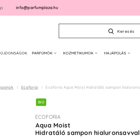
info@parfumplaza.hu
g)
Keresés
ÚJDONSÁGOK
PARFÜMÖK
KOZMETIKUMOK
HAJÁPOLÁS
mponok
Ecoforia
Ecoforia Aqua Moist Hidratáló sampon hialuron
BIO
ECOFORIA
Aqua Moist
Hidratáló sampon hialuronsavval