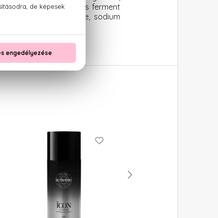
af extract, saccharomyces ferment
ypropyltrimonium chloride, sodium
l, benzyl salicylate.