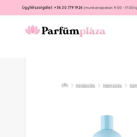
Ügyfélszolgálat: +36 20 779 1926
(munkanapokon 9:00 - 17:00-i
Hajápolás
Hajmosás
Sa