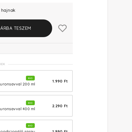
t hajnak
ÁRBA TESZEM
KEK
BIO
1.990 Ft
luronsavval 200 ml
BIO
2.290 Ft
luronsavval 400 ml
BIO
1.990 Ft
kondicionáló spray