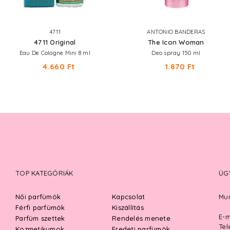
4711
ANTONIO BANDERAS
4711 Original
The Icon Woman
Eau De Cologne Mini 8 ml
Deo spray 150 ml
4.660 Ft
1.870 Ft
TOP KATEGÓRIÁK
ÜG
Női parfümök
Kapcsolat
Mun
Férfi parfümök
Kiszállítás
E-m
Parfüm szettek
Rendelés menete
Tel
Kozmetikumok
Eredeti parfümök