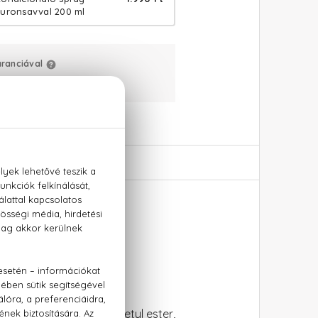
luronsavval 200 ml
aranciával
:
+36 20 779 1926
400 ml
a, acetyl dipeptide-1 cetyl ester,