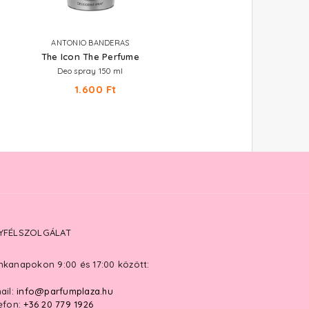
ANTONIO BANDERAS
EYÜP SABRI TUNCER
The Icon The Perfume
Perfume Jewels - Blue Mo
Deo spray 150 ml
Parfümös testpermet 250 ml
1.600 Ft
3.660 Ft
YFÉLSZOLGÁLAT
kanapokon 9:00 és 17:00 között:
ail:
info@parfumplaza.hu
efon:
+36 20 779 1926