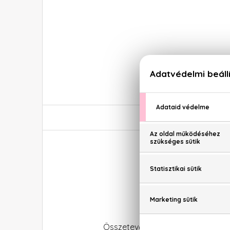
Ecofo
Összetevők: aqua, sodium coco-sul