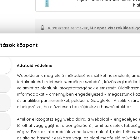
hia
100% eredeti termékek,
14 napos visszaküldési g
Kérdésed van, elakadtál? Hívd ügyfélszolgálatunkat
LEÍRÁS
ÉRTÉKELÉSEK (0)
SZÁLLÍTÁS
ria Aqua Moist Hidratáló sampon hialuronsavval 
fate, glycerin, lauryl glucoside, cocamidopropyl betaine, ure