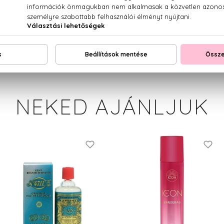
oxyethylcellulose, sodium hyaluronate, centella asiatica le
rnel extract, fragaria vesca fruit extractwh, guar hydrox
hol, sodium benzoate, potassium sorbate, parfum, hexyl cinnama
NEKED AJÁNLJUK