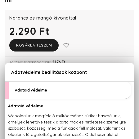
Narancs és mangó kivonattal
2.290 Ft
KOSÁRBA TESZEM
Törzsvásárlóknak csak:
2.176 Ft
KAPCSOLÓDÓ TERMÉKEK
BIO
2.290 Ft
Keratin Repair Keratinos helyreállító
sampon 400 ml
BIO
1.990 Ft
Keratin Repair Keratinos helyreállító
hajmaszk 200 ml