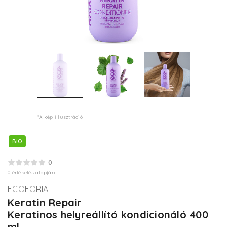
*A kép illusztráció
BIO
0
0 értékelés alapján
ECOFORIA
Keratin Repair
Keratinos helyreállító kondicionáló 400
ml