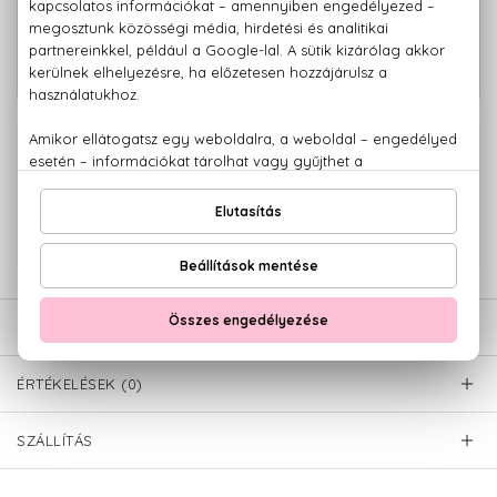
BIO
Keratin Repair 15 in 1 keratinos
1.990 Ft
öblítésmentes helyreállító krém 200
ml
100% eredeti termékek,
14 napos visszaküldési garanciával
+36 20
Kérdésed van, elakadtál? Hívd ügyfélszolgálatunkat:
779 1926
LEÍRÁS
ÉRTÉKELÉSEK (0)
SZÁLLÍTÁS