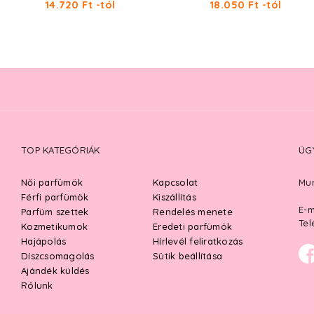
14.720 Ft -tól
18.050 Ft -tól
TOP KATEGÓRIÁK
ÜG
Női parfümök
Kapcsolat
Mun
Férfi parfümök
Kiszállítás
E-m
Parfüm szettek
Rendelés menete
Tel
Kozmetikumok
Eredeti parfümök
Hajápolás
Hírlevél feliratkozás
Díszcsomagolás
Sütik beállítása
Ajándék küldés
Rólunk