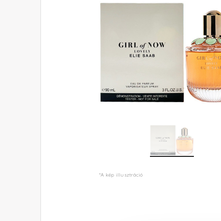
*A kép illusztráció