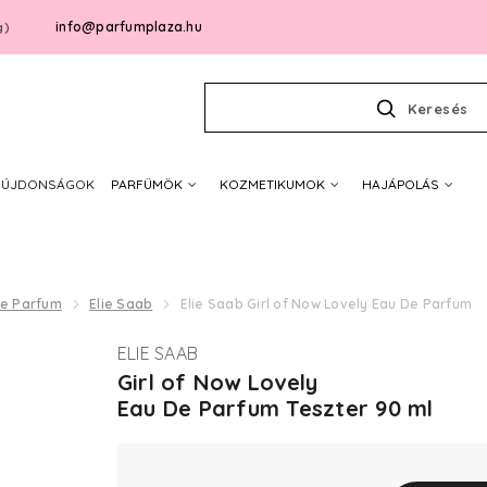
info@parfumplaza.hu
g)
Keresés
ÚJDONSÁGOK
PARFÜMÖK
KOZMETIKUMOK
HAJÁPOLÁS
De Parfum
Elie Saab
Elie Saab Girl of Now Lovely Eau De Parfum
ELIE SAAB
Girl of Now Lovely
Eau De Parfum Teszter 90 ml