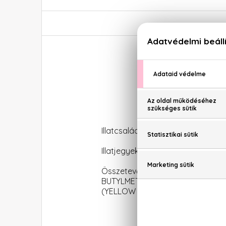
Illatcsalád: Virágos-gyümölcsös
Illatjegyek: mandarin, fekete ribi
Összetevők: ALCOHOLDEN
BUTYLMETHOXYDIBENZOYLMETHANE
(YELLOW 6), CI 19140 (YELLOW 5)