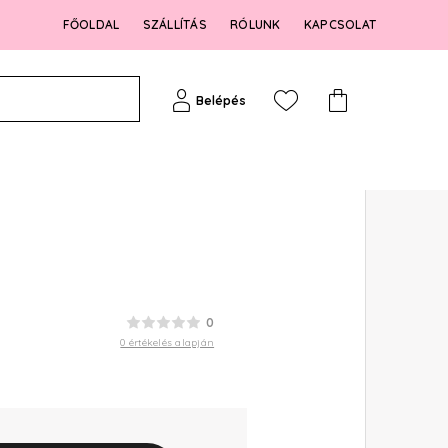
FŐOLDAL
SZÁLLÍTÁS
RÓLUNK
KAPCSOLAT
Belépés
0
0 értékelés alapján