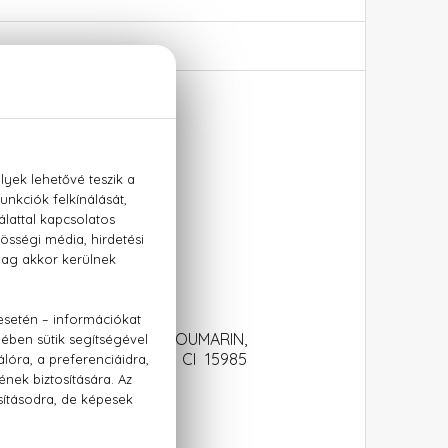
, cashmeran
OL, LIMONENE, COUMARIN,
L, CI 14700 (RED 4), CI 15985