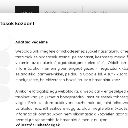
LEÍRÁS
ÉRTÉKELÉSEK (0)
SZÁLLÍTÁS
Elie Saab Girl of Now Lovely Eau De Parfum
zli levél, mandula, narancsvirág, frangipáni, tonkabab, pacsuli
AT, PARFUM(FRAGRANCE), AQUA(WATER), LINALO
, ALAISOMETHYLIONONE, GERANIOL, CITRONELLOL, CITRA