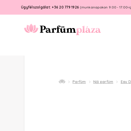
Ügyfélszolgálat: +36 20 779 1926
(munkanapokon 9:00 - 17:00-i
Parfüm
Női parfüm
Eau 