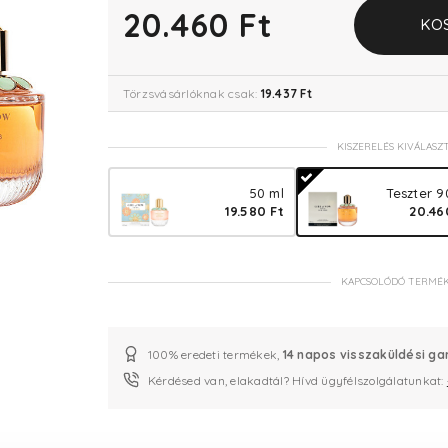
20.460 Ft
KO
Törzsvásárlóknak csak:
19.437 Ft
KISZERELÉS KIVÁLASZ
50 ml
Teszter 9
19.580 Ft
20.46
KAPCSOLÓDÓ TERMÉ
100% eredeti termékek,
14 napos visszaküldési ga
Kérdésed van, elakadtál? Hívd ügyfélszolgálatunkat: