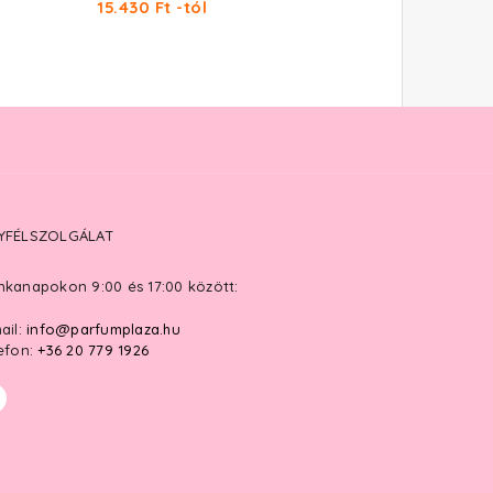
15.430 Ft -tól
YFÉLSZOLGÁLAT
kanapokon 9:00 és 17:00 között:
ail:
info@parfumplaza.hu
efon:
+36 20 779 1926