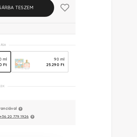
SÁRBA TESZEM
TÁSA
0 ml
90 ml
0 Ft
25.290 Ft
KEK
ranciával
+36 20 779 1926