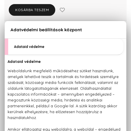
KOSÁRBA TESZEM
Törzsvásárlóknak csak:
6.726 Ft
KISZERELÉS KIVÁLASZTÁSA
Teszter 100 ml
7.080 Ft
KAPCSOLÓDÓ TERMÉKEK
100% eredeti termékek,
14 napos visszaküldési garanciával
+36 20
Kérdésed van, elakadtál? Hívd ügyfélszolgálatunkat:
779 1926