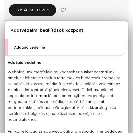
KOSÁRBA TESZEM
Törzsvásárlóknak csak:
8.579 Ft
KISZERELÉS KIVÁLASZTÁSA
Teszter 100 ml
9.030 Ft
KAPCSOLÓDÓ TERMÉKEK
100% eredeti termékek,
14 napos visszaküldési garanciával
+36 20
Kérdésed van, elakadtál? Hívd ügyfélszolgálatunkat:
779 1926