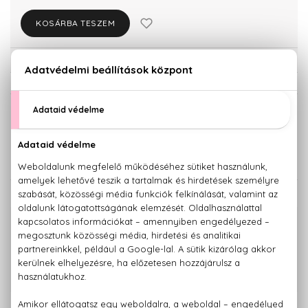
KOSÁRBA TESZEM
Törzsvásárlóknak csak:
11.087 Ft
KISZERELÉS KIVÁLASZTÁSA
Teszter 100 ml
100 ml
9.910 Ft
11.670 Ft
KAPCSOLÓDÓ TERMÉKEK
100% eredeti termékek,
14 napos visszaküldési garanciával
+36 20
Kérdésed van, elakadtál? Hívd ügyfélszolgálatunkat:
779 1926