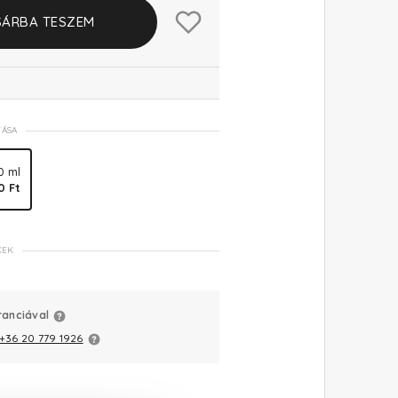
ÁRBA TESZEM
TÁSA
0 ml
0 Ft
KEK
ranciával
+36 20 779 1926