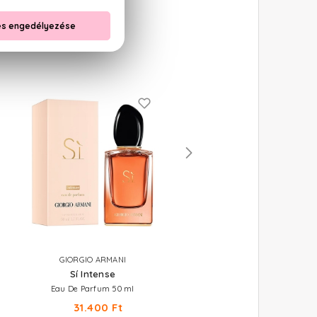
GIORGIO ARMANI
JEAN PAUL GAULTIER
Sí Intense
Scandal
Eau De Parfum 50 ml
Eau De Parfum Szett 50+75 m
31.400 Ft
29.860 Ft