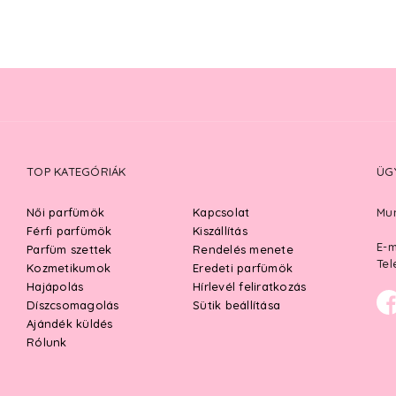
TOP KATEGÓRIÁK
ÜG
Női parfümök
Kapcsolat
Mun
Férfi parfümök
Kiszállítás
E-m
Parfüm szettek
Rendelés menete
Tel
Kozmetikumok
Eredeti parfümök
Hajápolás
Hírlevél feliratkozás
Díszcsomagolás
Sütik beállítása
Ajándék küldés
Rólunk