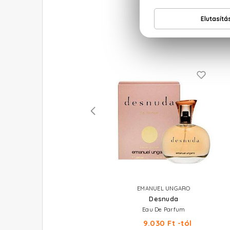
NARCISO RODRIGUEZ
EMANUEL UNGARO
Musc Nude For Her
Desnuda
au De Parfum Zsebparfüm 10 ml
Eau De Parfum
10.790 Ft
9.030 Ft -tól