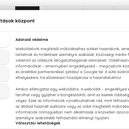
LEÍRÁS
ÉRTÉKELÉSEK (0)
SZÁLLÍTÁS
Emanuel Ungaro Diva Eau De Parfum
r / Aqua, Parfum/Fragrance, Limonene, Linalool, Alpha-Isom
Eugenol, Hexyl Cinnamal, Benzyl Benzoate, Citral, Cinnamyl
ycitronellal, Benzyl Alcohol, Isoeugenol, Cinnamal, Yellow 5 L