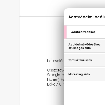
Illatcsalád: Ciprus-virágos
Összetevők: SD Alcohol 39C, Wate
Salicylate, Geraniol, Coumarin, 
Lichen) Extract, Farnesol, Hydrox
Lake / CI 15985, CI 42090