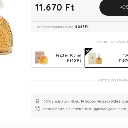
11.670 Ft
KOS
Törzsvásárlóknak csak:
11.087 Ft
KISZERELÉS KIVÁLASZ
Teszter 100 ml
10
9.910 Ft
11.67
KAPCSOLÓDÓ TERMÉ
100% eredeti termékek,
14 napos visszaküldési ga
Kérdésed van, elakadtál? Hívd ügyfélszolgálatunkat: