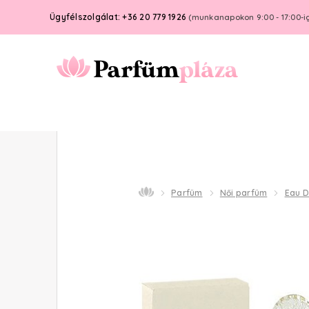
Ügyfélszolgálat: +36 20 779 1926
(munkanapokon 9:00 - 17:00-i
Parfüm
Női parfüm
Eau 