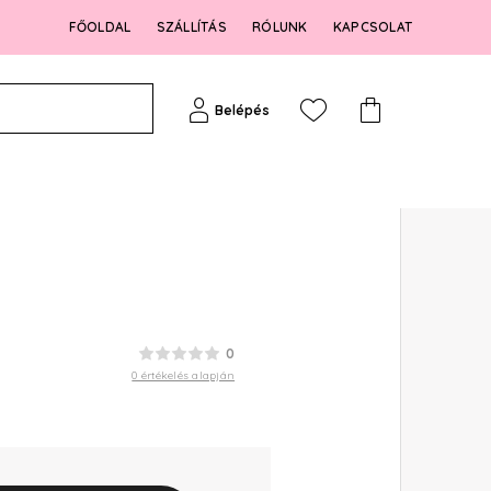
FŐOLDAL
SZÁLLÍTÁS
RÓLUNK
KAPCSOLAT
Belépés
0
0 értékelés alapján