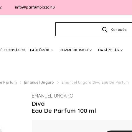
info@parfumplaza.hu
g)
Keresés
ÚJDONSÁGOK
PARFÜMÖK
KOZMETIKUMOK
HAJÁPOLÁS
De Parfum
Emanuel Ungaro
Emanuel Ungaro Diva Eau De Parfum
EMANUEL UNGARO
Diva
Eau De Parfum 100 ml