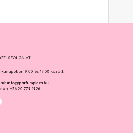
YFÉLSZOLGÁLAT
kanapokon 9:00 és 17:00 között:
ail:
info@parfumplaza.hu
efon:
+36 20 779 1926