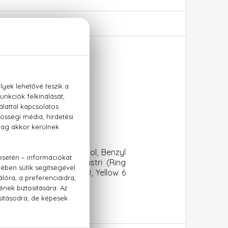
ethyl Ionone, Citronellol, Benzyl
 Alcohol, Evernia Prunastri (Ring
ake / CI 19140, CI 14700, Yellow 6