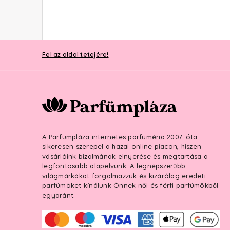
Fel az oldal tetejére!
A Parfümpláza internetes parfüméria 2007. óta
sikeresen szerepel a hazai online piacon, hiszen
vásárlóink bizalmának elnyerése és megtartása a
legfontosabb alapelvünk. A legnépszerűbb
világmárkákat forgalmazzuk és kizárólag eredeti
parfümöket kínálunk Önnek női és férfi parfümökből
egyaránt.