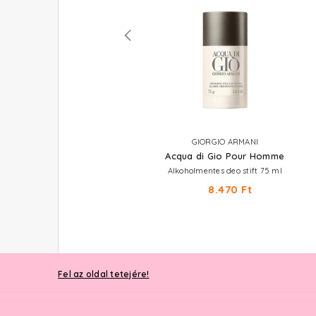
GIORGIO ARMANI
GIORGIO ARMANI
Acqua di Gio
Acqua di Gio Pour Homme
Utántölthető Eau De Parfum
Alkoholmentes deo stift 75 ml
30.520 Ft -tól
8.470 Ft
Fel az oldal tetejére!