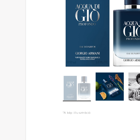
*A kép illusztráció