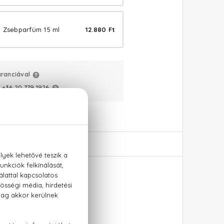
 Zsebparfüm 15 ml
12.880 Ft
aranciával
:
+36 20 779 1926
e Parfum