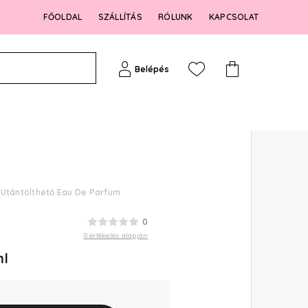
FŐOLDAL
SZÁLLÍTÁS
RÓLUNK
KAPCSOLAT
Belépés
 Utántölthető Eau De Parfum
0
0 értékelés alapján
ml