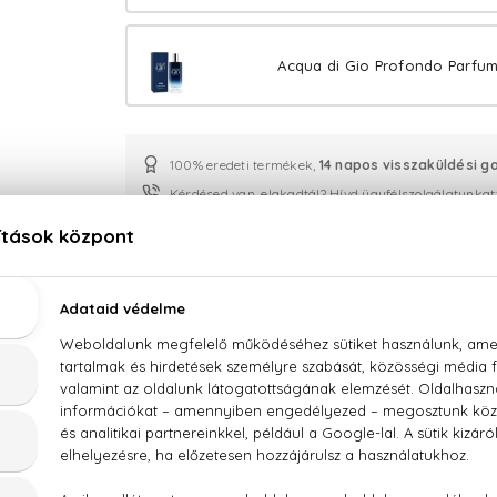
Acqua di Gio Profondo Parfum
100% eredeti termékek,
14 napos visszaküldési g
Kérdésed van, elakadtál? Hívd ügyfélszolgálatunkat
LEÍRÁS
ÉRTÉKELÉSEK (0)
SZÁLLÍTÁS
 Armani Acqua di Giò Profondo Utántölthető Eau D