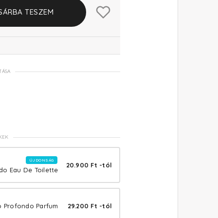
SÁRBA TESZEM
TÁSA
KEK
ÚJDONSÁG
20.900 Ft -tól
do Eau De Toilette
o Profondo Parfum
29.200 Ft -tól