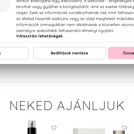
ndarin, tengeri aromák, rozmaring, levendula, ciprus, híos
UM / FRAGRANCE, AQUA / WATER, LIMONENE, LINALOO
TE, GERANIOL, BENZYL ALCOHOL, CITRAL, COUMARIN, BENZY
NEKED AJÁNLJUK