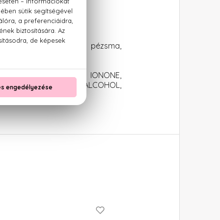
zi pisztáciafa, pacsuli, pézsma,
L, ALPHA-ISOMETHYL IONONE,
L BENZOATE, CINNAMYL ALCOHOL,