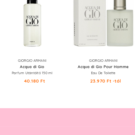
GIORGIO ARMANI
GIORGIO ARMANI
Acqua di Gio
Acqua di Gio Pour Homme
Parfum Utántöltő 150 ml
Eau De Toilette
40.180 Ft
23.970 Ft -tól