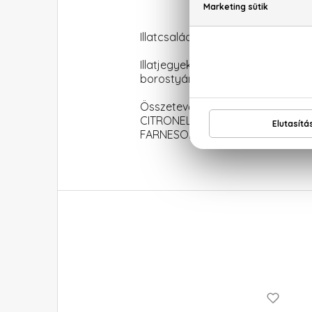
Illatcsalád: Aromás-fougere
Illatjegyek: Bergamott, zöld ma
borostyánkő
Összetevők: ALCOHOL, PARF
CITRONELLOL, BENZYL SALICYLA
FARNESOL (F.I.L. B243142/1).