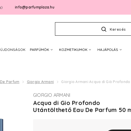
info@parfumplaza.hu
g)
Keresés
ÚJDONSÁGOK
PARFÜMÖK
KOZMETIKUMOK
HAJÁPOLÁS
 De Parfum
Giorgio Armani
Giorgio Armani Acqua di Giò Profondo
GIORGIO ARMANI
Acqua di Gio Profondo
Utántölthető Eau De Parfum 50 