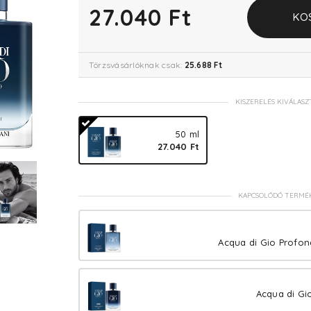
27.040 Ft
KO
Törzsvásárlóknak csak:
25.688 Ft
KISZERELÉS KIVÁLASZ
50 ml
27.040 Ft
KAPCSOLÓDÓ TERMÉ
Acqua di Gio Profon
Acqua di Gi