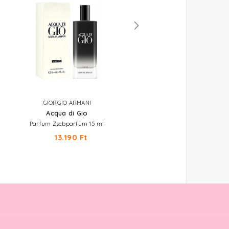
GIORGIO ARMANI
GIORGIO ARMANI
Acqua di Gio
Acqua di Gio
Parfum Zsebparfüm 15 ml
Utántölthető Eau De Parfum
13.190 Ft
30.520 Ft -tól