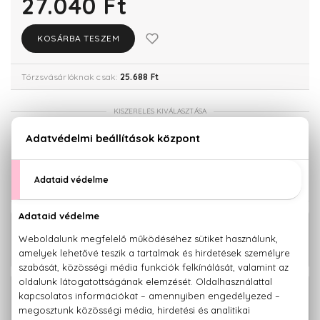
27.040 Ft
KOSÁRBA TESZEM
Törzsvásárlóknak csak:
25.688 Ft
KISZERELÉS KIVÁLASZTÁSA
50 ml
27.040 Ft
KAPCSOLÓDÓ TERMÉKEK
ÚJDONSÁG
20.900 Ft -
Acqua di Gio Profondo Eau De
tól
Toilette
29.200 Ft -
Acqua di Gio Profondo Parfum
tól