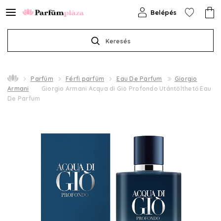
Belépés
Keresés
Parfüm
Férfi parfüm
Eau De Parfum
Giorgio
Armani
Giorgio Armani Acqua di Giò Profondo Utántölthető Eau
De Parfum