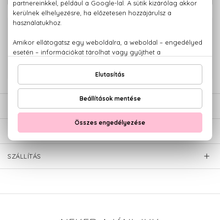
100% eredeti termékek,
14 napos visszaküldési garanciával
+36 20
Kérdésed van, elakadtál? Hívd ügyfélszolgálatunkat:
779 1926
LEÍRÁS
ÉRTÉKELÉSEK (0)
SZÁLLÍTÁS