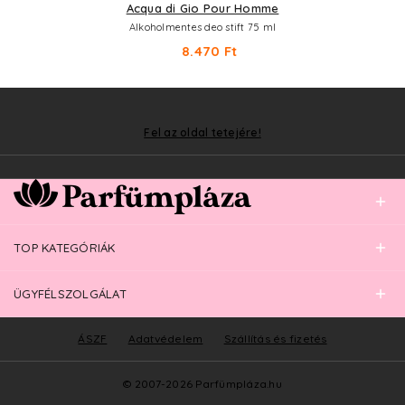
Acqua di Gio Pour Homme
Alkoholmentes deo stift 75 ml
8.470 Ft
Fel az oldal tetejére!
TOP KATEGÓRIÁK
ÜGYFÉLSZOLGÁLAT
ÁSZF
Adatvédelem
Szállítás és fizetés
© 2007-2026 Parfümpláza.hu