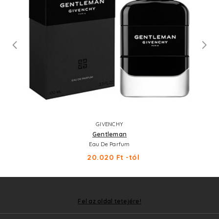
GIVENCHY
Gentleman
Eau De Parfum
20.020 Ft -tól
Fel az oldal tetejére!