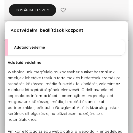
KOSÁRBA TESZEM
Törzsvásárlóknak csak:
20.273 Ft
KISZERELÉS KIVÁLASZTÁSA
Teszter 100 ml
100 ml
18.700 Ft
21.340 Ft
KAPCSOLÓDÓ TERMÉKEK
100% eredeti termékek,
14 napos visszaküldési garanciával
+36 20
Kérdésed van, elakadtál? Hívd ügyfélszolgálatunkat:
779 1926