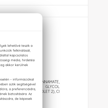
ETHYLHEXYL METHOXYCINNAMATE,
METHANE, BUTYLENE GLYCOL
L, CI 60730 (EXT. VIOLET 2), CI