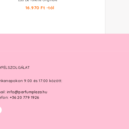
Eau De Toilette Originale
Eau De Toilette Intense
16.970 Ft -tól
14.990 Ft -tól
YFÉLSZOLGÁLAT
kanapokon 9:00 és 17:00 között:
ail:
info@parfumplaza.hu
efon:
+36 20 779 1926