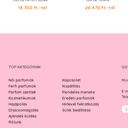
Eau De Parfum Boisée
Eau De Toilette
18.700 Ft -tól
20.470 Ft -tól
TOP KATEGÓRIÁK
ÜG
Női parfümök
Kapcsolat
Mun
Férfi parfümök
Kiszállítás
E-m
Parfüm szettek
Rendelés menete
Tel
Kozmetikumok
Eredeti parfümök
Hajápolás
Hírlevél feliratkozás
Díszcsomagolás
Sütik beállítása
Ajándék küldés
Rólunk