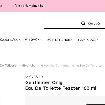
info@parfumplaza.hu
g)
Keresés
ÚJDONSÁGOK
PARFÜMÖK
KOZMETIKUMOK
HAJÁPOLÁS
De Toilette
Givenchy
Givenchy Gentlemen Only Eau De Toilette
GIVENCHY
Gentlemen Only
Eau De Toilette Teszter 100 ml