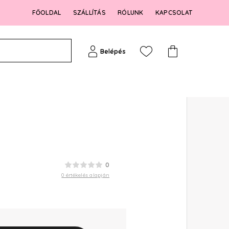
FŐOLDAL
SZÁLLÍTÁS
RÓLUNK
KAPCSOLAT
Belépés
0
0 értékelés alapján