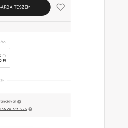
SÁRBA TESZEM
TÁSA
0 ml
0 Ft
KEK
ranciával
+36 20 779 1926