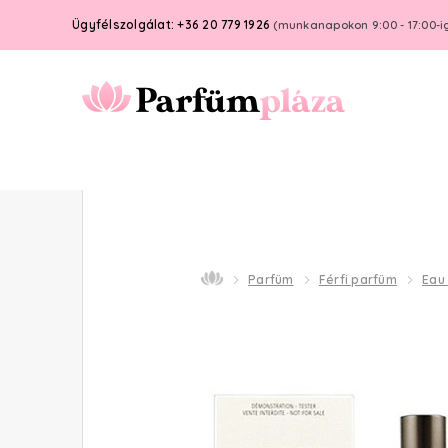
Ügyfélszolgálat: +36 20 779 1926
(munkanapokon 9:00 - 17:00-i
Parfüm
Férfi parfüm
Eau 