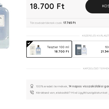
18.700 Ft
KO
Törzsvásárlóknak csak:
17.765 Ft
KISZERELÉS KIVÁLASZ
Teszter 100 ml
10
18.700 Ft
21.34
KAPCSOLÓDÓ TERMÉ
100% eredeti termékek,
14 napos visszaküldési ga
Kérdésed van, elakadtál? Hívd ügyfélszolgálatunkat: