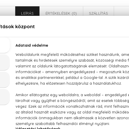
LEÍRÁS
ÉRTÉKELÉSEK (0)
SZÁLLÍTÁS
Givenchy Gentlemen Only Eau De Toilette
bors, szerecsendió, tömjén, nemes fák
WATER), PARFUM (FRAGRANCE), LIMONENE, LINALOOL, 
HA-ISOMETHYL IONONE, BUTYL METHOXYDIBENZOYL
LLOL, COUMARIN, BHT, CITRAL, METHYL 2-OCTYNOATE, EUGENO
 1)