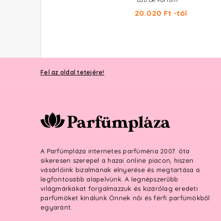
Eau De Toilette Intense
Eau De Parfum
14.990 Ft -tól
20.020 Ft -tól
Fel az oldal tetejére!
A Parfümpláza internetes parfüméria 2007. óta
sikeresen szerepel a hazai online piacon, hiszen
vásárlóink bizalmának elnyerése és megtartása a
legfontosabb alapelvünk. A legnépszerűbb
világmárkákat forgalmazzuk és kizárólag eredeti
parfümöket kínálunk Önnek női és férfi parfümökből
egyaránt.