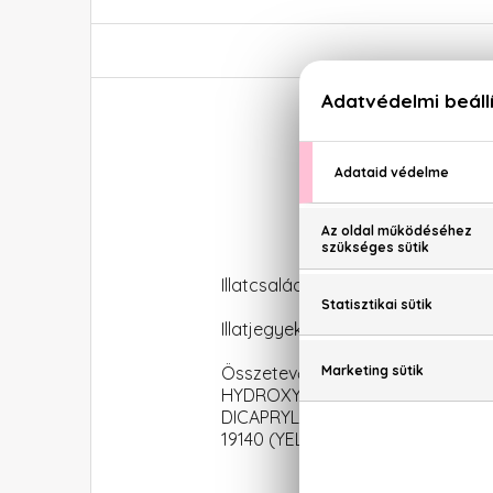
Illatcsalád: Fás-aromás
Illatjegyek: Zöld mandarin, rózsa
Összetevők: ALCOHOL, AQUA (
HYDROXYCITRONELLAL, ALP
DICAPRYLATE/DICAPRATE, CITRONE
19140 (YELLOW 5), CI 42090 (BLUE