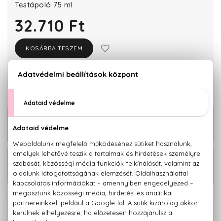
Testápoló 75 ml
32.710 Ft
KOSÁRBA TESZEM
Törzsvásárlóknak csak:
31.075 Ft
KAPCSOLÓDÓ TERMÉKEK
21.780 Ft -
Mon Guerlain Eau De Parfum
tól
31.400 Ft -
Mon Guerlain Eau De Parfum Intense
tól
100% eredeti termékek,
14 napos visszaküldési garanciával