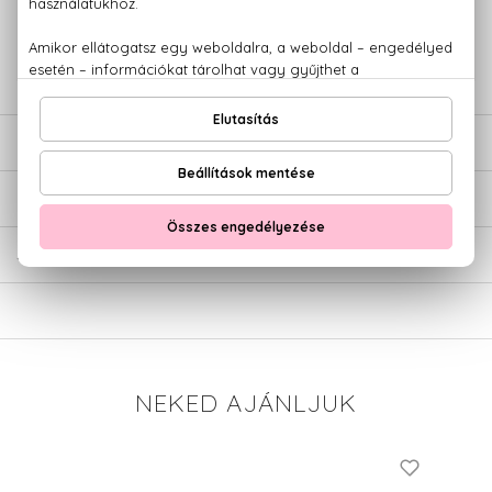
+36 20
Kérdésed van, elakadtál? Hívd ügyfélszolgálatunkat:
779 1926
LEÍRÁS
ÉRTÉKELÉSEK (0)
SZÁLLÍTÁS
NEKED AJÁNLJUK