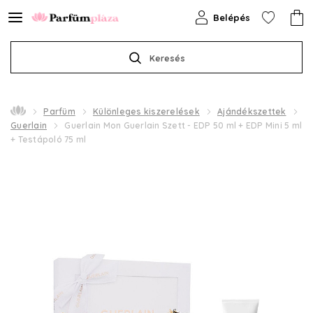
Belépés
Keresés
Parfüm
Különleges kiszerelések
Ajándékszettek
Guerlain
Guerlain Mon Guerlain Szett - EDP 50 ml + EDP Mini 5 ml
+ Testápoló 75 ml