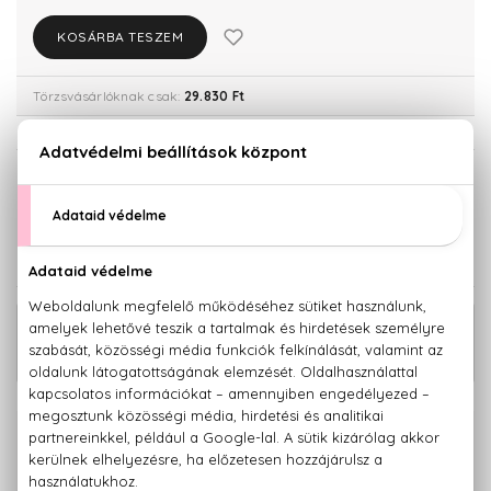
KOSÁRBA TESZEM
Törzsvásárlóknak csak:
29.830 Ft
KISZERELÉS KIVÁLASZTÁSA
100 ml
31.400 Ft
KAPCSOLÓDÓ TERMÉKEK
21.780 Ft -
L'Homme Ideal Eau De Toilette
tól
100% eredeti termékek,
14 napos visszaküldési garanciával
+36 20
Kérdésed van, elakadtál? Hívd ügyfélszolgálatunkat: