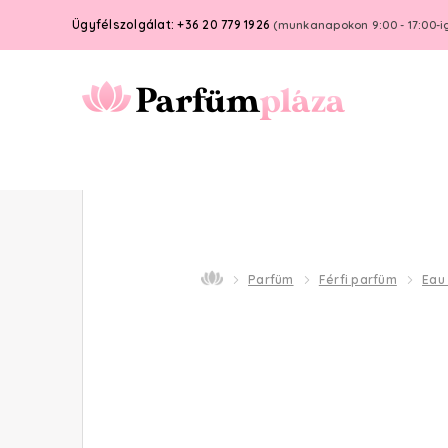
Ügyfélszolgálat: +36 20 779 1926
(munkanapokon 9:00 - 17:00-i
Parfüm
Férfi parfüm
Eau