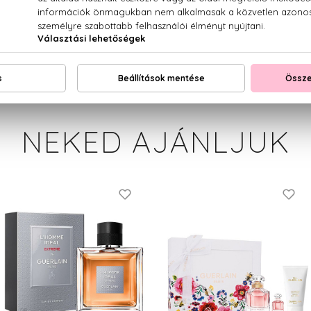
E/DICAPRATE, ALPHA-ISOMETHYL IONONE, BHT, BENZYL
NAMATE, CI 14700 (RED 4), CI 60730 (EXT.VIOLET 2), CI 1
NEKED AJÁNLJUK