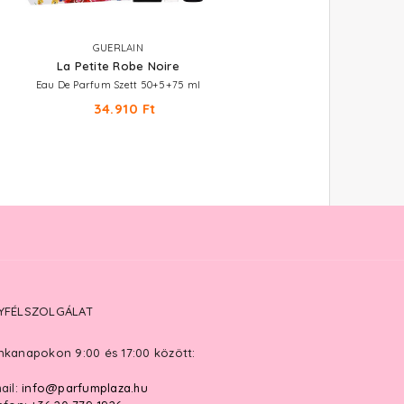
GUERLAIN
GUERLAIN
La Petite Robe Noire
La Petite Robe Noire
Eau De Parfum Szett 50+5+75 ml
Eau De Parfum
34.910 Ft
25.730 Ft -tól
YFÉLSZOLGÁLAT
kanapokon 9:00 és 17:00 között:
ail:
info@parfumplaza.hu