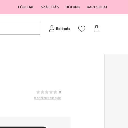
FŐOLDAL
SZÁLLÍTÁS
RÓLUNK
KAPCSOLAT
Belépés
0
0 értékelés alapján