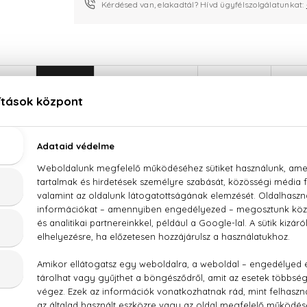
Kérdésed van, elakadtál? Hívd ügyfélszolgálatunkat:
LEÍRÁS
ÉRTÉKELÉSEK (0)
SZÁLLÍTÁS
Guerlain L'Homme Ideal Eau De Parfum
fűszerek, bolgár damaszkuszi rózsa, vanília, tömjén, bőr, szan
WATER), PARFUM (FRAGRANCE), LIMONENE, LINALOOL, 
DROXYBENZOYL HEXYL BENZOATE, CITRONELLOL, BUTY