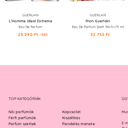
GUERLAIN
GUERLAIN
L'Homme Ideal Extreme
Mon Guerlain
Eau De Parfum
Eau De Parfum Szett 50+5+75 ml
25.290 Ft -tól
32.710 Ft
TOP KATEGÓRIÁK
ÜG
Női parfümök
Kapcsolat
Mun
Férfi parfümök
Kiszállítás
E-m
Parfüm szettek
Rendelés menete