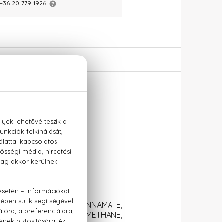
+36 20 779 1926
tálfa
ETHYLHEXYL METHOXYCINNAMATE,
L METHOXYDIBENZOYLMETHANE,