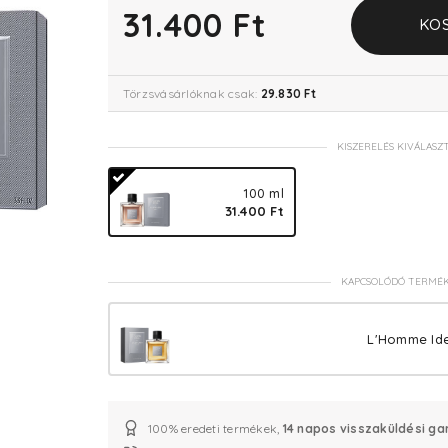
31.400 Ft
KO
Törzsvásárlóknak csak:
29.830 Ft
KISZERELÉS KIVÁLASZ
100 ml
31.400 Ft
KAPCSOLÓDÓ TERMÉ
L'Homme Ide
100% eredeti termékek,
14 napos visszaküldési ga