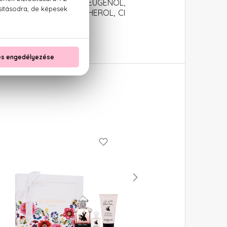
 BENZOATE, CITRAL, EUGENOL,
9140 (YELLOW 5), TOCOPHEROL, CI