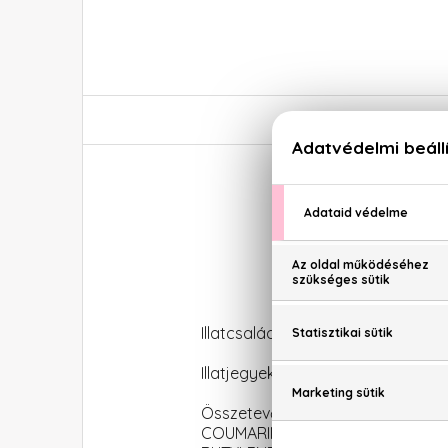
Illatcsalád: Fás-orientális
Illatjegyek: bergamott, mandula, 
Összetevők: ALCOHOL, AQUA (
COUMARIN, DIETHYLAMINO HY