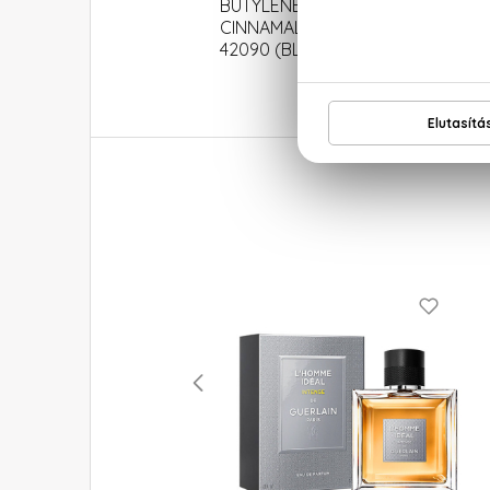
BUTYLENE GLYCOL DICAPRYLAT
CINNAMAL, GERANIOL, BENZYL CIN
42090 (BLUE 1)