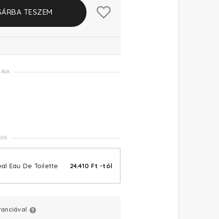
SÁRBA TESZEM
TÁSA
KEK
al Eau De Toilette
24.410 Ft -tól
ranciával