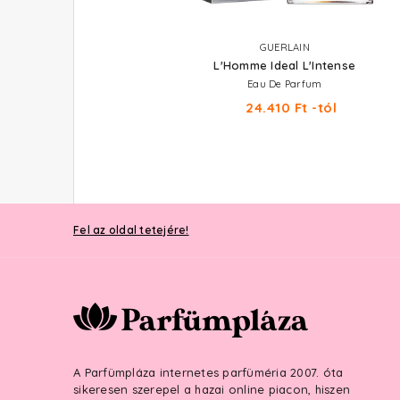
TOM FORD
GUERLAIN
Noir Extreme
L'Homme Ideal L'Intense
Eau De Parfum
Eau De Parfum
37.540 Ft -tól
24.410 Ft -tól
Fel az oldal tetejére!
A Parfümpláza internetes parfüméria 2007. óta
sikeresen szerepel a hazai online piacon, hiszen