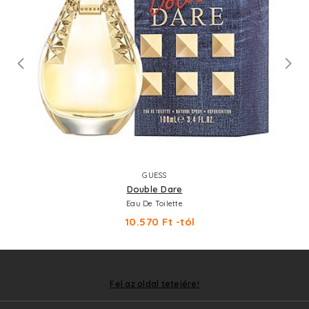
GUESS
Double Dare
Eau De Toilette
10.570 Ft -tól
Fel az oldal tetejére!