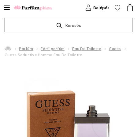
Belépés
Keresés
Parfüm
Férfi parfüm
Eau De Toilette
Guess
Guess Seductive Homme Eau De Toilette