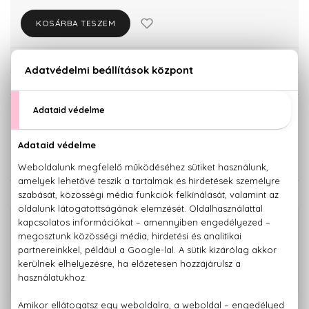
KOSÁRBA TESZEM
Törzsvásárlóknak csak:
5.472 Ft
KISZERELÉS KIVÁLASZTÁSA
Teszter 50 ml
5.760 Ft
KAPCSOLÓDÓ TERMÉKEK
100% eredeti termékek,
14 napos visszaküldési garanciával
+36 20
Kérdésed van, elakadtál? Hívd ügyfélszolgálatunkat:
779 1926