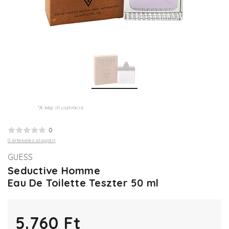
*A kép illusztráció
0
0 értékelés alapján
GUESS
Seductive Homme
Eau De Toilette Teszter 50 ml
5.760 Ft