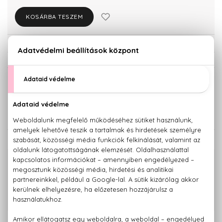
KOSÁRBA TESZEM
Törzsvásárlóknak csak:
7.980 Ft
KISZERELÉS KIVÁLASZTÁSA
125 ml
8.400 Ft
KAPCSOLÓDÓ TERMÉKEK
100% eredeti termékek,
14 napos visszaküldési garanciával
+36 20
Kérdésed van, elakadtál? Hívd ügyfélszolgálatunkat:
779 1926