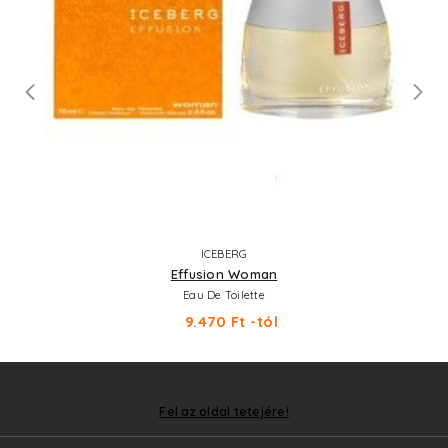
ICEBERG
Effusion Woman
Eau De Toilette
9.470 Ft -tól
Fel az oldal tetejére!